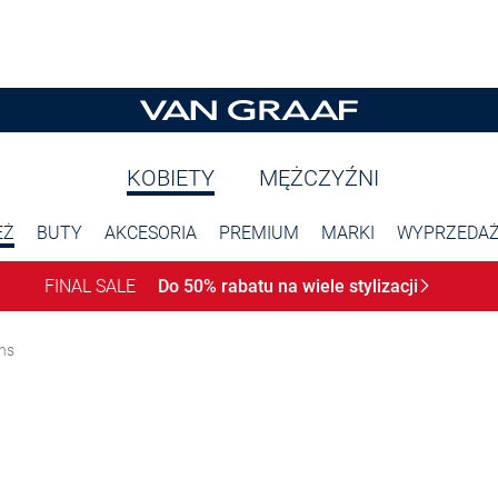
KOBIETY
MĘŻCZYŹNI
EŻ
BUTY
AKCESORIA
PREMIUM
MARKI
WYPRZEDA
FINAL SALE
Do 50% rabatu na wiele
stylizacji
ns