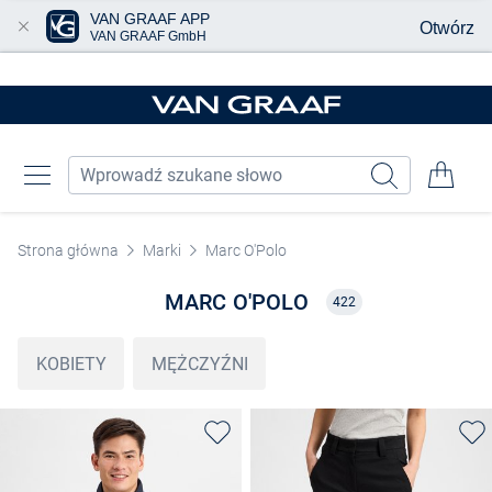
VAN GRAAF APP
Otwórz
VAN GRAAF GmbH
Przjedź do głównej zawartości
Strona główna
Marki
Marc O'Polo
MARC O'POLO
422
KOBIETY
MĘŻCZYŹNI