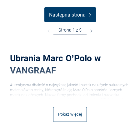
Następna strona
Ubrania Marc O’Polo w
VANGRAAF
Autentyczna dbałość o najwyższą jakość i nacisk na użycie naturalnych
materiałów to cechy, które wyróżniają Marc O’Polo spośród licznych
marek odzieżowych. Nazwa firmy pochodzi od imienia i nazwiska
słynnego weneckiego pioniera dalekich podróży. Marc O’Polo to także
pionierzy, bo od momentu powstania przełamują trendy. Słyną ze
stylowych ubrań dla kobiet i mężczyzn, którzy cenią wielkomiejską
Pokaż więcej
swobodę. Pastelowe, ciepłe kolory i naturalne materiały oraz fasony
zaprojektowane ze smakiem zachęcają do sięgnięcia po odzież z logo
marki. Zobacz, co znajduje się w ofercie Marc O’Polo w sklepie Vangraaf i
wzbogać szafę o nowe, ekscytujące rzeczy!
Naturalnie Marc O’Polo!