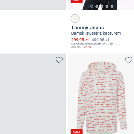
Tommy Jeans
Damski sweter z kapturem
Obniżona cena
299,95 zł
409,95 zł
Najniższa cena z ostatnich 30 dni:
409,95
zł
-27%
Sale