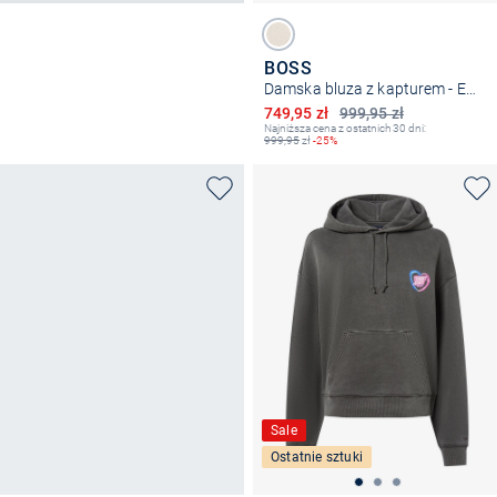
BOSS
Damska bluza z kapturem - Enolari
Obniżona cena
749,95 zł
999,95 zł
Najniższa cena z ostatnich 30 dni:
999,95
zł
-25%
Sale
Ostatnie sztuki