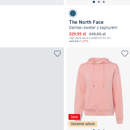
The North Face
Damski sweter z kapturem
Obniżona cena
329,95 zł
449,95 zł
Najniższa cena z ostatnich 30 dni:
449,95
zł
-27%
Sale
Ostatnie sztuki