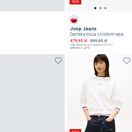
Sale
Joop Jeans
Damska bluza z krótkim rękawem - Timira
Obniżona cena
479,95 zł
899,95 zł
Najniższa cena z ostatnich 30 dni:
899,95
zł
-47%
Sale