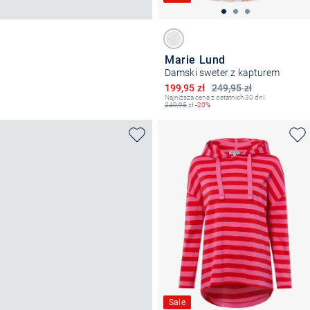
Marie Lund
Damski sweter z kapturem
Obniżona cena
199,95 zł
249,95 zł
Najniższa cena z ostatnich 30 dni:
249,95
zł
-20%
Sale