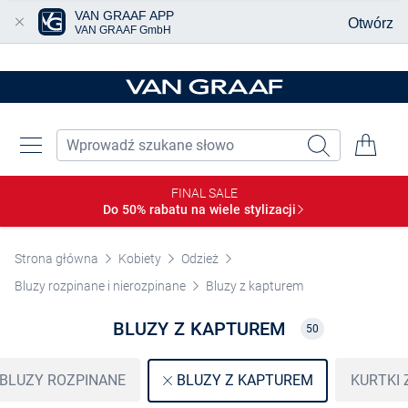
VAN GRAAF APP
Otwórz
VAN GRAAF GmbH
Przjedź do głównej zawartości
FINAL SALE
Do 50% rabatu na wiele
stylizacji
Strona główna
Kobiety
Odzież
Bluzy rozpinane i nierozpinane
Bluzy z kapturem
BLUZY Z KAPTUREM
50
BLUZY ROZPINANE
KURTKI
BLUZY Z KAPTUREM