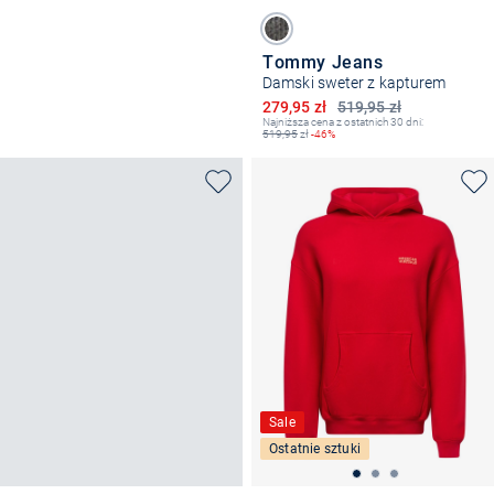
Tommy Jeans
Damski sweter z kapturem
Obniżona cena
279,95 zł
519,95 zł
Najniższa cena z ostatnich 30 dni:
519,95
zł
-46%
Sale
Ostatnie sztuki