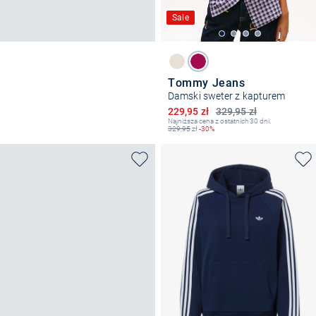
Sale
Tommy Jeans
Damski sweter z kapturem
Obniżona cena
229,95 zł
329,95 zł
Najniższa cena z ostatnich 30 dni:
329,95
zł
-30%