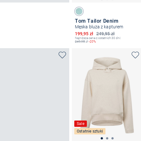
Tom Tailor Denim
Męska bluza z kapturem
Obniżona cena
199,95 zł
249,95 zł
Najniższa cena z ostatnich 30 dni:
249,95
zł
-20%
Sale
Ostatnie sztuki