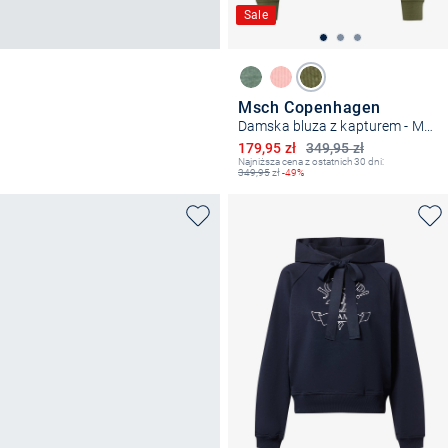
Sale
Msch Copenhagen
Damska bluza z kapturem - MSCHIma
Obniżona cena
179,95 zł
349,95 zł
Najniższa cena z ostatnich 30 dni:
349,95
zł
-49%