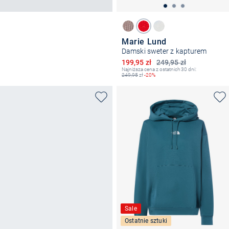
Marie Lund
Damski sweter z kapturem
Obniżona cena
199,95 zł
249,95 zł
Najniższa cena z ostatnich 30 dni:
249,95
zł
-20%
Sale
Ostatnie sztuki