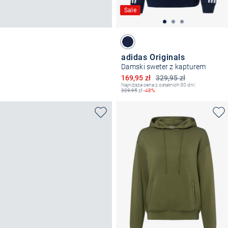
Sale
adidas Originals
Damski sweter z kapturem
Obniżona cena
169,95 zł
329,95 zł
Najniższa cena z ostatnich 30 dni:
329,95
zł
-48%