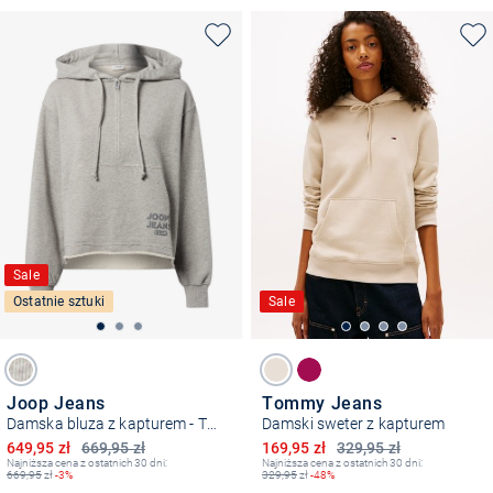
Sale
Ostatnie sztuki
Sale
Joop Jeans
Tommy Jeans
Damska bluza z kapturem - Talia2
Damski sweter z kapturem
Obniżona cena
Obniżona cena
649,95 zł
669,95 zł
169,95 zł
329,95 zł
Najniższa cena z ostatnich 30 dni:
Najniższa cena z ostatnich 30 dni:
669,95
zł
-3%
329,95
zł
-48%