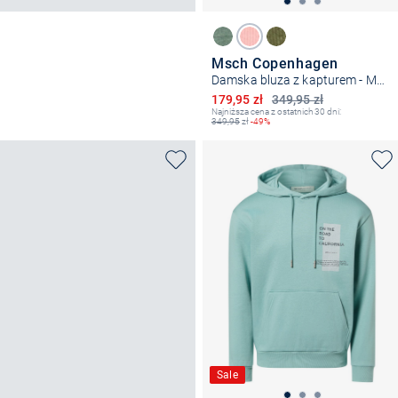
Msch Copenhagen
Damska bluza z kapturem - MSCHIma
Obniżona cena
179,95 zł
349,95 zł
Najniższa cena z ostatnich 30 dni:
349,95
zł
-49%
Sale