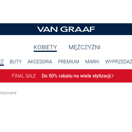
KOBIETY
MĘŻCZYŹNI
EŻ
BUTY
AKCESORIA
PREMIUM
MARKI
WYPRZEDA
FINAL SALE
Do 50% rabatu na wiele
stylizacji
plisowane