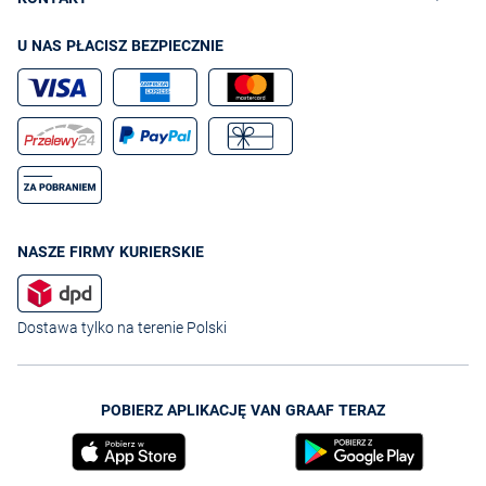
Odzwierciedl swój styl modnym dodatkiem, jakim bez wątpienia będzie
chusta na szyję. Dopasuj ją do swoich ulubionych ubrań – na przykład
U NAS PŁACISZ BEZPIECZNIE
płaszcza,
kurtki skórzanej
czy marynarki. Możesz też przełamać zwykłe
ubrania bez wyrazu, wybierając oryginalną chustę na szyję, pełną
modnych wzorów i zdobień. Wybierz piękny model z oferty
VanGraaf
i
olśnij swoim wyglądem wszystkich dookoła.
NASZE FIRMY KURIERSKIE
Dostawa tylko na terenie Polski
POBIERZ APLIKACJĘ VAN GRAAF TERAZ