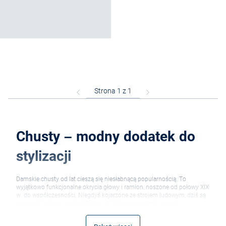
Chusty – modny dodatek do
stylizacji
Damskie chusty od lat cieszą się niesłabnącą popularnością. To
wyjątkowo funkcjonalne okrycia głowy i ramion, noszone od połowy XIX
w. do współczesności. Niegdyś kojarzone ze strojem ludowym, dziś są
niezwykle ciekawym dodatkiem, po który sięga każda kobieta.
Jakie są zalety chust?