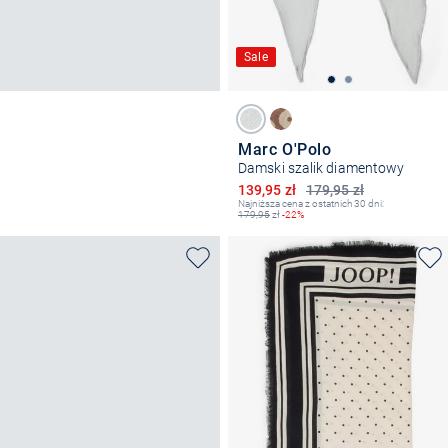
Sale
Marc O'Polo
Damski szalik diamentowy
Obniżona cena
139,95 zł
179,95 zł
Najniższa cena z ostatnich 30 dni:
179,95
zł
-22%