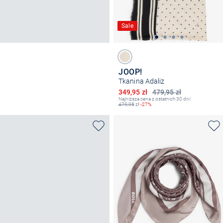
Sale
JOOP!
Tkanina Adaliz
Obniżona cena
349,95 zł
479,95 zł
Najniższa cena z ostatnich 30 dni:
479,95
zł
-27%