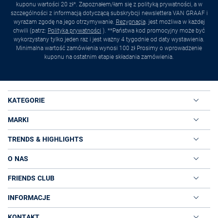
swojego gustu i typu urody. Dla blondynek polecane są
kuponu wartości 20 zł*. Zapoznałem/łam się z polityką prywatności, a w
odcienie zieleni i szarości, z kolei paniom w
szczególności z informacją dotyczącą subskrybcji newslettera VAN GRAAF i
ciemniejszych włosach beże, brązy i bordo.
wyrażam zgodę na jego otrzymywanie.
Rezygnacja
. jest możliwa w każdej
Rozmiar chusty powinien być dostosowany do jej
chwili (patrz:
Polityka prywatności
). **Państwa kod promocyjny może być
przeznaczenia. Jeśli ma być to biurowa apaszka
wykorzystany tylko jeden raz i jest ważny 4 tygodnie od daty wystawienia.
Minimalna wartość zamówienia wynosi 100 zł Prosimy o wprowadzenie
wybierz niewielką, jeśli z kolei
chusta zimowa
do
kuponu na ostatnim etapie składania zamówienia.
płaszcza, lepiej wybrać ogromny model, którym można
okryć szyję i ramiona.
Jeśli lubisz oryginalne i niebanalne rozwiązania,
wybierz z oferty VanGraaf chustę w ciekawe wzory
albo z dodatkami, np. frędzelkami, koronkami czy
KATEGORIE
koralikami.
Postaw na modne wzory. Klasyka, czyli jednokolorowe
MARKI
chusty są zawsze sprawdzonym rozwiązaniem, jednak
za sprawą wzorów i ciekawych połączeń, można
TRENDS & HIGHLIGHTS
osiągnąć zachwycające efekty.
Oryginalne chusty na szyję
O NAS
Przeznaczenie chust może być różne, jednak to chusty na szyję są bez
wątpienia tymi najbardziej popularnymi. Panie noszą je ze względów
FRIENDS CLUB
praktycznych i estetycznych.
Oryginalne chusty z VanGraaf to
połączenie jakości i stylu.
W naszej ofercie niezwykle modne
INFORMACJE
egzemplarze, wprost od znanych i cenionych marek. Możesz nabyć
uniwersalną chustę na co dzień albo wyjątkowy model na specjalne
okazje.
KONTAKT