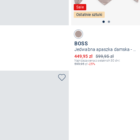
Sale
Ostatnie sztuki
BOSS
Jedwabna apaszka damska - Lainy_1
Obniżona cena
449,95 zł
599,95 zł
Najniższa cena z ostatnich 30 dni:
599,95
zł
-25%