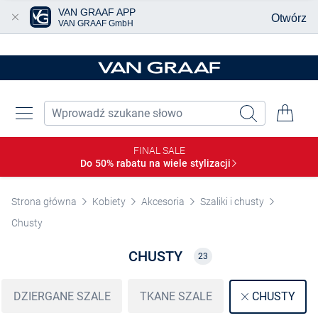
VAN GRAAF APP
Otwórz
VAN GRAAF GmbH
Przjedź do głównej zawartości
FINAL SALE
Do 50% rabatu na wiele
stylizacji
Strona główna
Kobiety
Akcesoria
Szaliki i chusty
Chusty
CHUSTY
23
DZIERGANE SZALE
TKANE SZALE
CHUSTY