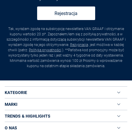
Rejestracja
Tak, wyrażam zgodę na subskrypcję newslettera VAN GRAAF i otrzymanie
kuponu wartości 20 zł*. Zapoznałem/łam się z polityką prywatności, a w
szczególności z informacją dotyczącą subskrybcji newslettera VAN GRAAF i
wyrażam zgodę na jego otrzymywanie.
Rezygnacja
. jest możliwa w każdej
chwili (patrz:
Polityka prywatności
). **Państwa kod promocyjny może być
wykorzystany tylko jeden raz i jest ważny 4 tygodnie od daty wystawienia.
Minimalna wartość zamówienia wynosi 100 zł Prosimy o wprowadzenie
kuponu na ostatnim etapie składania zamówienia.
KATEGORIE
MARKI
TRENDS & HIGHLIGHTS
O NAS