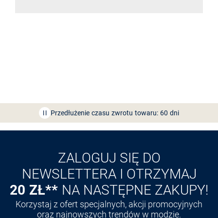
Bezpłatna dostawa z Friends
CLUB
Przedłużenie czasu zwrotu towaru: 60 dni
Odkryj aplikację VAN
GRAAF
ZALOGUJ SIĘ DO
NEWSLETTERA I OTRZYMAJ
20 ZŁ**
NA NASTĘPNE ZAKUPY!
Korzystaj z ofert specjalnych, akcji promocyjnych
oraz najnowszych trendów w modzie.