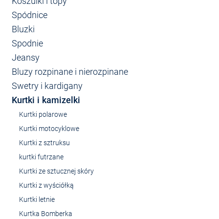
Koszulki i topy
Spódnice
Bluzki
Spodnie
Jeansy
Bluzy rozpinane i nierozpinane
Swetry i kardigany
Kurtki i kamizelki
Kurtki polarowe
Kurtki motocyklowe
Kurtki z sztruksu
kurtki futrzane
Kurtki ze sztucznej skóry
Kurtki z wyściółką
Kurtki letnie
Kurtka Bomberka