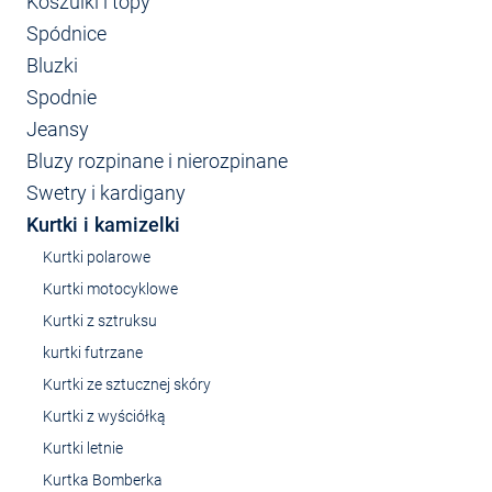
Koszulki i topy
Spódnice
Bluzki
Spodnie
Jeansy
Bluzy rozpinane i nierozpinane
Swetry i kardigany
Kurtki i kamizelki
Kurtki polarowe
Kurtki motocyklowe
Kurtki z sztruksu
kurtki futrzane
Kurtki ze sztucznej skóry
Kurtki z wyściółką
Kurtki letnie
Kurtka Bomberka