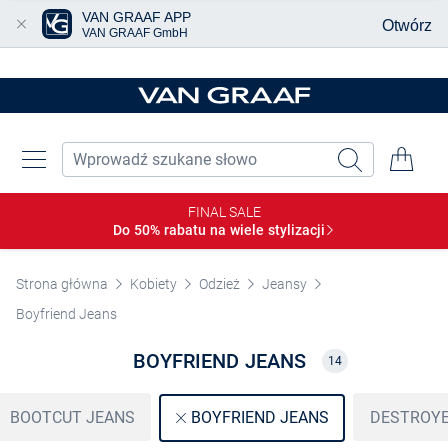
VAN GRAAF APP
Otwórz
VAN GRAAF GmbH
Przjedź do głównej zawartości
FINAL SALE
Do 50% rabatu na wiele
stylizacji
Strona główna
Kobiety
Odzież
Jeansy
Boyfriend Jeans
BOYFRIEND JEANS
14
BOOTCUT JEANS
DESTROYE
BOYFRIEND JEANS