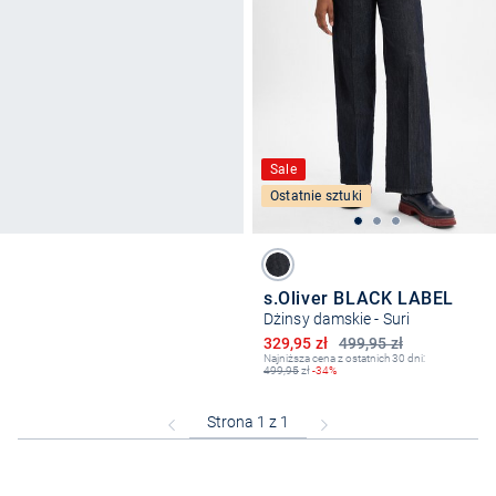
Sale
Ostatnie sztuki
s.Oliver BLACK LABEL
Dżinsy damskie - Suri
Obniżona cena
329,95 zł
499,95 zł
Najniższa cena z ostatnich 30 dni:
499,95
zł
-34%