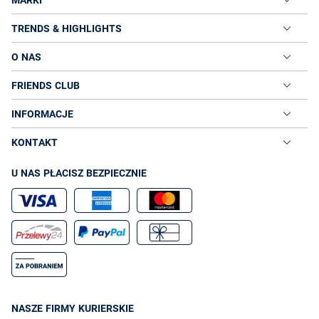
Decydując się na zakup jeansów boyfriend, musisz pamiętać, że
kluczem ich doskonałego dopasowania tak, by nie deformowały
TRENDS & HIGHLIGHTS
sylwetki jest znalezienie właściwego modelu i rozmiaru. Jeansy
damskie boyfriend powinny pozostać luźne na wysokości ud i
O NAS
pośladków, ale delikatnie zwężać się ku dołowi, w kierunku kostek.
Efekt ten możesz osiągnąć, podwijając niedbale nogawki – grunt,
FRIENDS CLUB
aby nie próbować nadać spodniom zbyt dopracowanego charakteru,
ponieważ zaburzy to ich lekko niedbały styl. Nie warto też kupować
INFORMACJE
mniejszego rozmiaru jeansów boyfriend, gdyż zatracą one swój
swobodny, nonszalancki fason, zaś przylegające do ud nogawki
KONTAKT
dadzą optyczne złudzenie takiej samej szerokości nóg na całej ich
długości. Sukces tkwi w ledwo widocznym podkreśleniu kobiecych
kształtów, ale nie uwydatnianiu ich. Stąd też wrażenie, jakoby
U NAS PŁACISZ BEZPIECZNIE
spodnie te pogrubiały naszą sylwetkę, skracały nogi i przytłaczały
kobiety o filigranowych figurach. Panie nieobdarzone pożądanym
wysokim wzrostem i szczupłą budową ciała, decydując się na
jeansy boyfriend powinny zestawić je z butami na obcasie i najlepiej
zwężającym się nosku, co dodatkowo wysmukli sylwetkę. Jeśli
naszym priorytetem jest wygoda, szpilki można zastąpić
balerinami
lub sandałami na koturnie. Kobiety o niskim wzroście powinny
postawić na model slim jeansów boyfriend, który za sprawą nieco
węższego kroju nie zakłóci proporcji ciała. Z kolei regularny krój
pozwoli ukryć nadprogramowe kilogramy.
NASZE FIRMY KURIERSKIE