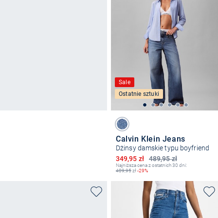
Sale
Ostatnie sztuki
Calvin Klein Jeans
Dżinsy damskie typu boyfriend
Obniżona cena
349,95 zł
489,95 zł
Najniższa cena z ostatnich 30 dni:
489,95
zł
-29%