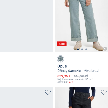
Sale
Opus
Dżinsy damskie - Miva breath
Obniżona cena
329,95 zł
449,95 zł
Najniższa cena z ostatnich 30 dni:
449,95
zł
-27%