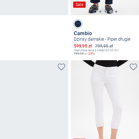
Sale
Cambio
Dżinsy damskie - Piper długie
Obniżona cena
599,95 zł
799,95 zł
Najniższa cena z ostatnich 30 dni:
799,95
zł
-25%