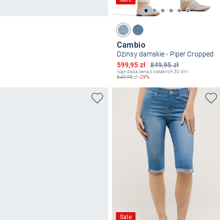
Cambio
Dżinsy damskie - Piper Cropped
Obniżona cena
599,95 zł
849,95 zł
Najniższa cena z ostatnich 30 dni:
849,95
zł
-29%
Sale