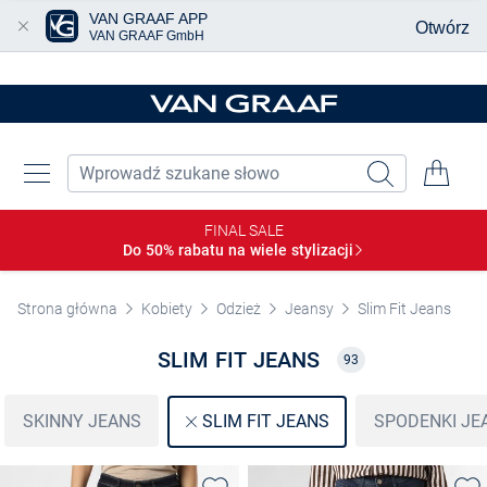
VAN GRAAF APP
Otwórz
VAN GRAAF GmbH
Przjedź do głównej zawartości
FINAL SALE
Do 50% rabatu na wiele
stylizacji
Strona główna
Kobiety
Odzież
Jeansy
Slim Fit Jeans
SLIM FIT JEANS
93
SKINNY JEANS
SPODENKI J
SLIM FIT JEANS