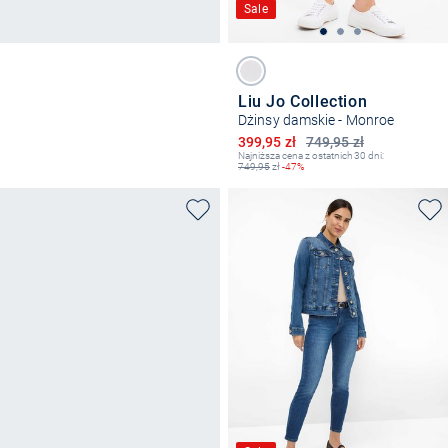
Sale
Liu Jo Collection
Dżinsy damskie - Monroe
Obniżona cena
399,95 zł
749,95 zł
Najniższa cena z ostatnich 30 dni:
749,95
zł
-47%