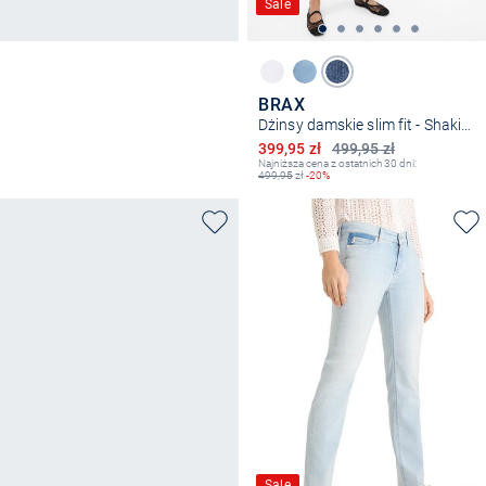
Sale
BRAX
Dżinsy damskie slim fit - Shakira
Obniżona cena
399,95 zł
499,95 zł
Najniższa cena z ostatnich 30 dni:
499,95
zł
-20%
Sale