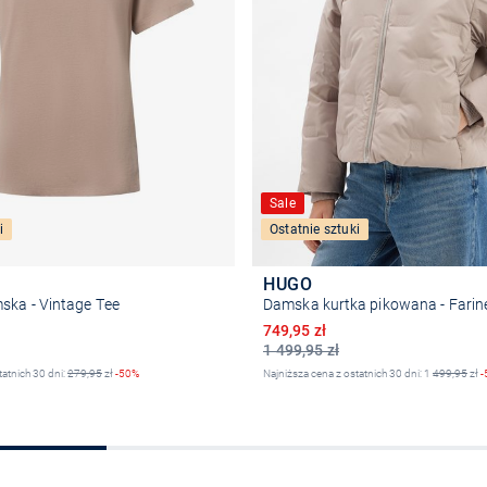
Sale
i
Ostatnie sztuki
HUGO
ska - Vintage Tee
Damska kurtka pikowana - Farine
na
Obniżona cena
749,95 zł
1 499,95 zł
tatnich 30 dni:
279,95
zł
-50%
Najniższa cena z ostatnich 30 dni: 1
499,95
zł
-
Wybierz rozmiar
Wybierz rozmiar