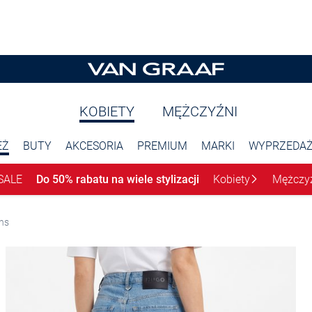
KOBIETY
MĘŻCZYŹNI
EŻ
BUTY
AKCESORIA
PREMIUM
MARKI
WYPRZEDA
SALE
Do 50% rabatu na wiele stylizacji
Kobiety
Mężczy
ns