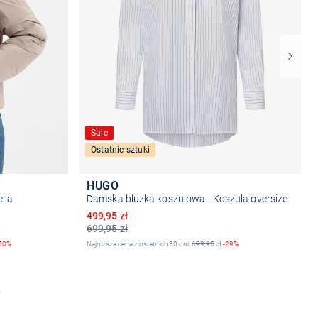
Sale
Ostatnie sztuki
HUGO
lla
Damska bluzka koszulowa - Koszula oversize
Obniżona cena
499,95 zł
699,95 zł
50%
Najniższa cena z ostatnich 30 dni:
699,95
zł
-29%
Wybierz rozmiar