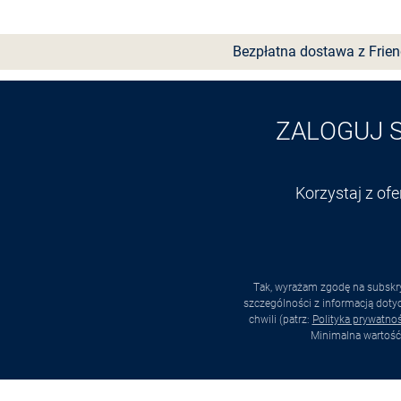
Bezpłatna dostawa z Frie
ZALOGUJ 
Korzystaj z of
Tak, wyrażam zgodę na subskry
szczególności z informacją dot
chwili (patrz:
Polityka prywatnoś
Minimalna wartość