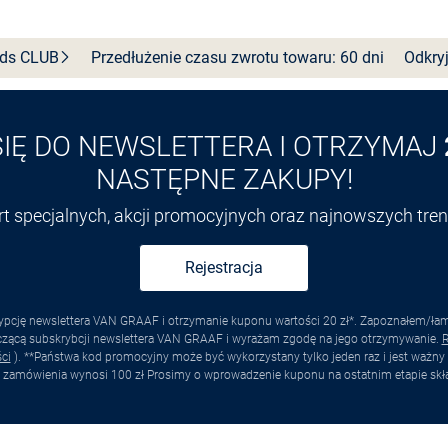
nds
CLUB
Przedłużenie czasu zwrotu towaru: 60 dni
Odkryj
SIĘ DO NEWSLETTERA I OTRZYMAJ
NASTĘPNE ZAKUPY!
ert specjalnych, akcji promocyjnych oraz najnowszych tr
Rejestracja
pcję newslettera VAN GRAAF i otrzymanie kuponu wartości 20 zł*. Zapoznałem/łam s
yczącą subskrybcji newslettera VAN GRAAF i wyrażam zgodę na jego otrzymywanie.
R
ci
). **Państwa kod promocyjny może być wykorzystany tylko jeden raz i jest ważny 
 zamówienia wynosi 100 zł Prosimy o wprowadzenie kuponu na ostatnim etapie skł