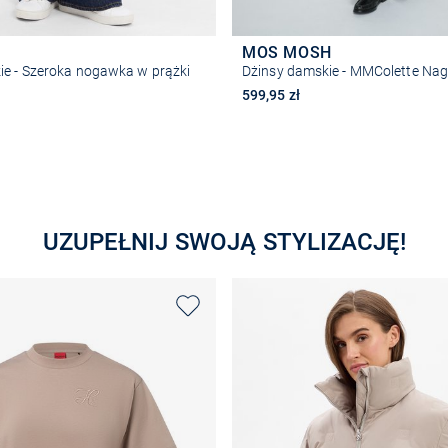
MOS MOSH
ie - Szeroka nogawka w prążki
Dżinsy damskie - MMColette Na
599,95 zł
Wybierz rozmiar
Wybierz rozmiar
UZUPEŁNIJ SWOJĄ STYLIZACJĘ!