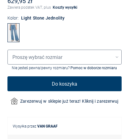
629,95 zł
Zawiera podatek VAT, plus
Koszty wysyłki
Kolor:
Light Stone Jednolity
Wybór rozmiaru
Proszę wybrać rozmiar
Nie jesteś pewna/pewny rozmiaru?
Pomoc w doborze rozmiaru
Do koszyka
Zarezerwuj w sklepie już teraz! Kliknij i zarezerwuj
Wysyłka przez
VAN GRAAF