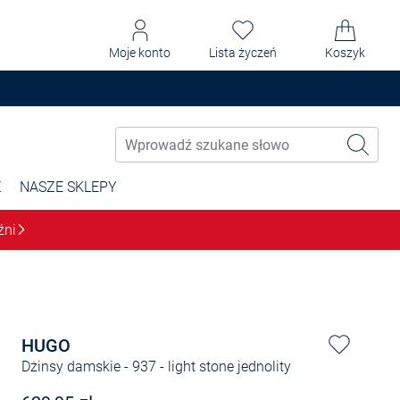
Moje konto
Lista życzeń
Koszyk
Ż
NASZE SKLEPY
źni
HUGO
Dżinsy damskie - 937
- light stone jednolity