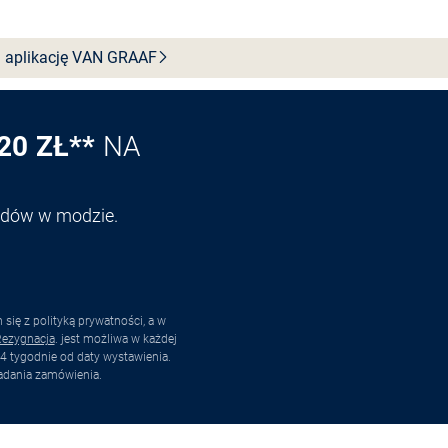
 aplikację VAN
GRAAF
20 ZŁ**
NA
endów w modzie.
ię z polityką prywatności, a w
ezygnacja
. jest możliwa w każdej
4 tygodnie od daty wystawienia.
adania zamówienia.