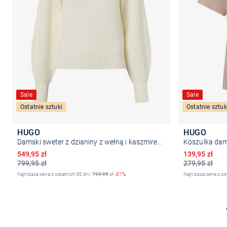
Sale
Sale
Ostatnie sztuki
Ostatnie sztuk
HUGO
HUGO
Damski sweter z dzianiny z wełną i kaszmirem - Sorellasio
Koszulka dam
Obniżona cena
Obniżona ce
549,95 zł
139,95 zł
799,95 zł
279,95 zł
Najniższa cena z ostatnich 30 dni:
799,95
zł
-31%
Najniższa cena z os
Wybierz rozmiar