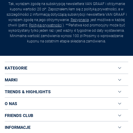
Tak, wyrażam zgodę na subskrypcję newslettera VAN GRAAF i otrzymanie
kuponu wartości 20 zł*. Zapoznałem/łam się z polityką prywatności, a w
szczególności z informacją dotyczącą subskrybcji newslettera VAN GRAAF i
wyrażam zgodę na jego otrzymywanie.
Rezygnacja
. jest możliwa w każdej
chwili (patrz:
Polityka prywatności
). **Państwa kod promocyjny może być
wykorzystany tylko jeden raz i jest ważny 4 tygodnie od daty wystawienia.
Minimalna wartość zamówienia wynosi 100 zł Prosimy o wprowadzenie
kuponu na ostatnim etapie składania zamówienia.
KATEGORIE
MARKI
TRENDS & HIGHLIGHTS
O NAS
FRIENDS CLUB
INFORMACJE