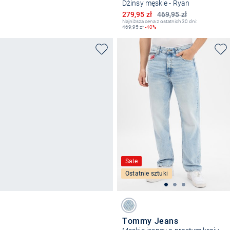
Dżinsy męskie - Ryan
Obniżona cena
279,95 zł
469,95 zł
Najniższa cena z ostatnich 30 dni:
469,95
zł
-40%
Sale
Ostatnie sztuki
Tommy Jeans