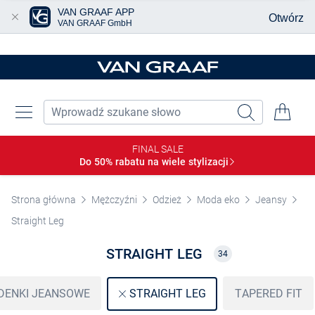
VAN GRAAF APP
Otwórz
VAN GRAAF GmbH
Przjedź do głównej zawartości
FINAL SALE
Do 50% rabatu na wiele
stylizacji
Strona główna
Mężczyźni
Odzież
Moda eko
Jeansy
Straight Leg
STRAIGHT LEG
34
DENKI JEANSOWE
TAPERED FIT
STRAIGHT LEG