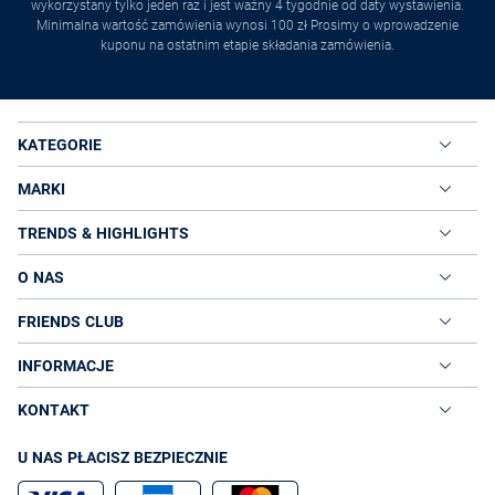
wykorzystany tylko jeden raz i jest ważny 4 tygodnie od daty wystawienia.
Minimalna wartość zamówienia wynosi 100 zł Prosimy o wprowadzenie
kuponu na ostatnim etapie składania zamówienia.
KATEGORIE
MARKI
TRENDS & HIGHLIGHTS
O NAS
FRIENDS CLUB
INFORMACJE
KONTAKT
U NAS PŁACISZ BEZPIECZNIE