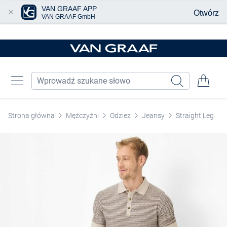
VAN GRAAF APP
Otwórz
VAN GRAAF GmbH
Przjedź do głównej zawartości
Strona główna
Mężczyźni
Odzież
Jeansy
Straight Leg