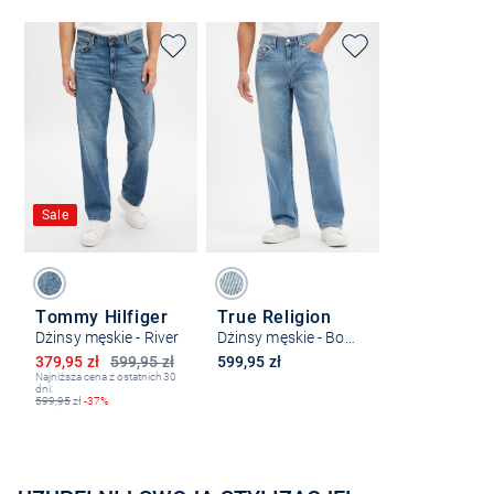
Sale
Tommy Hilfiger
True Religion
Dżinsy męskie - River
Dżinsy męskie - Bobby Relaxed Baggy
Obniżona cena
379,95 zł
599,95 zł
599,95 zł
Najniższa cena z ostatnich 30
dni:
599,95
zł
-37%