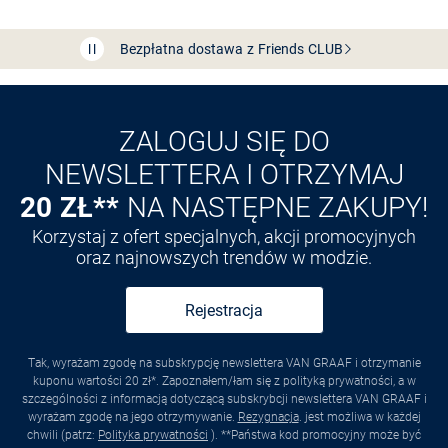
Bezpłatna dostawa z Friends
CLUB
Przedłużenie czasu zwrotu towaru: 60 dni
Odkryj aplikację VAN
GRAAF
ZALOGUJ SIĘ DO
NEWSLETTERA I OTRZYMAJ
20 ZŁ**
NA NASTĘPNE ZAKUPY!
Korzystaj z ofert specjalnych, akcji promocyjnych
oraz najnowszych trendów w modzie.
Rejestracja
Tak, wyrażam zgodę na subskrypcję newslettera VAN GRAAF i otrzymanie
kuponu wartości 20 zł*. Zapoznałem/łam się z polityką prywatności, a w
szczególności z informacją dotyczącą subskrybcji newslettera VAN GRAAF i
wyrażam zgodę na jego otrzymywanie.
Rezygnacja
. jest możliwa w każdej
chwili (patrz:
Polityka prywatności
). **Państwa kod promocyjny może być