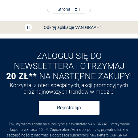
Bezpłatna dostawa z Friends
CLUB
Przedłużenie czasu zwrotu towaru: 60 dni
Odkryj aplikację VAN
GRAAF
ZALOGUJ SIĘ DO
NEWSLETTERA I OTRZYMAJ
20 ZŁ**
NA NASTĘPNE ZAKUPY!
Korzystaj z ofert specjalnych, akcji promocyjnych
oraz najnowszych trendów w modzie.
Rejestracja
Tak, wyrażam zgodę na subskrypcję newslettera VAN GRAAF i otrzymanie
kuponu wartości 20 zł*. Zapoznałem/łam się z polityką prywatności, a w
szczególności z informacją dotyczącą subskrybcji newslettera VAN GRAAF i