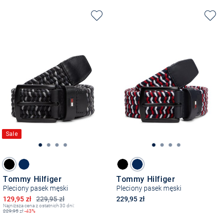
Sale
Tommy Hilfiger
Tommy Hilfiger
Pleciony pasek męski
Pleciony pasek męski
Obniżona cena
129,95 zł
229,95 zł
229,95 zł
Najniższa cena z ostatnich 30 dni:
229,95
zł
-43%