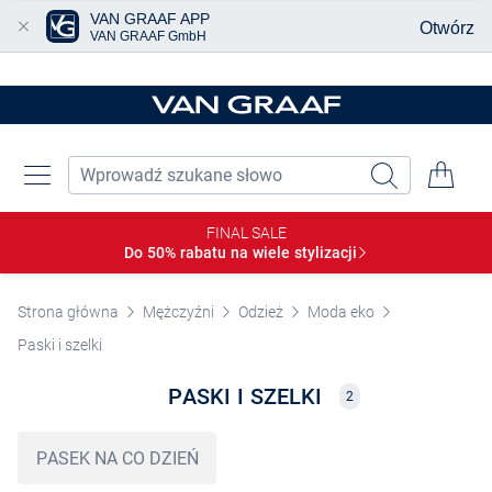
VAN GRAAF APP
Otwórz
VAN GRAAF GmbH
Przjedź do głównej zawartości
FINAL SALE
Do 50% rabatu na wiele
stylizacji
Strona główna
Mężczyźni
Odzież
Moda eko
Paski i szelki
PASKI I SZELKI
2
PASEK NA CO DZIEŃ