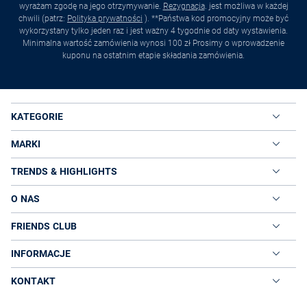
wyrażam zgodę na jego otrzymywanie.
Rezygnacja
. jest możliwa w każdej
chwili (patrz:
Polityka prywatności
). **Państwa kod promocyjny może być
wykorzystany tylko jeden raz i jest ważny 4 tygodnie od daty wystawienia.
Minimalna wartość zamówienia wynosi 100 zł Prosimy o wprowadzenie
kuponu na ostatnim etapie składania zamówienia.
KATEGORIE
MARKI
TRENDS & HIGHLIGHTS
O NAS
FRIENDS CLUB
INFORMACJE
KONTAKT