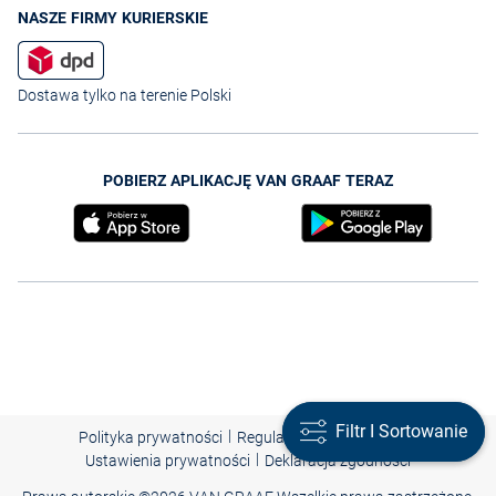
NASZE FIRMY KURIERSKIE
Dostawa tylko na terenie Polski
POBIERZ APLIKACJĘ VAN GRAAF TERAZ
Filtr I Sortowanie
Filtr I Sortowanie
|
|
|
Polityka prywatności
Regulamin
Nota prawna
|
Ustawienia prywatności
Deklaracja zgodności