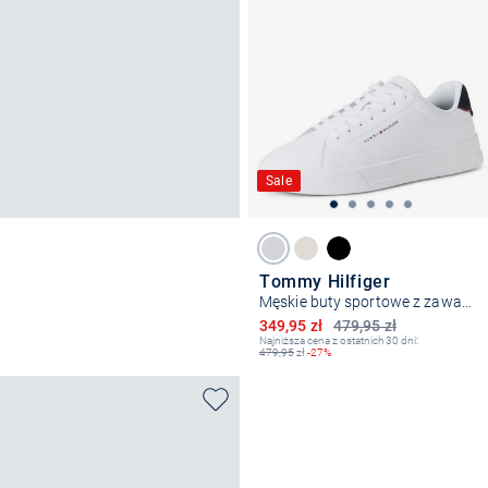
Sale
Tommy Hilfiger
Męskie buty sportowe z zawartością skóry
Obniżona cena
349,95 zł
479,95 zł
Najniższa cena z ostatnich 30 dni:
479,95
zł
-27%