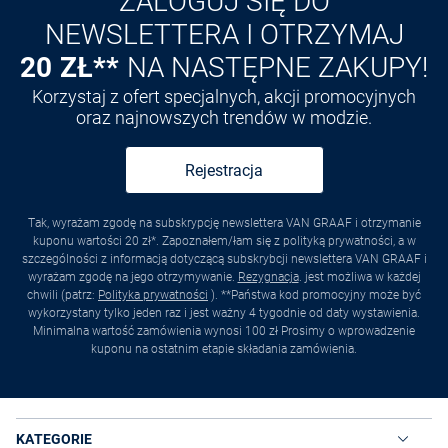
ZALOGUJ SIĘ DO
NEWSLETTERA I OTRZYMAJ
20 ZŁ**
NA NASTĘPNE ZAKUPY!
Korzystaj z ofert specjalnych, akcji promocyjnych
oraz najnowszych trendów w modzie.
Rejestracja
Tak, wyrażam zgodę na subskrypcję newslettera VAN GRAAF i otrzymanie
kuponu wartości 20 zł*. Zapoznałem/łam się z polityką prywatności, a w
szczególności z informacją dotyczącą subskrybcji newslettera VAN GRAAF i
wyrażam zgodę na jego otrzymywanie.
Rezygnacja
. jest możliwa w każdej
chwili (patrz:
Polityka prywatności
). **Państwa kod promocyjny może być
wykorzystany tylko jeden raz i jest ważny 4 tygodnie od daty wystawienia.
Minimalna wartość zamówienia wynosi 100 zł Prosimy o wprowadzenie
kuponu na ostatnim etapie składania zamówienia.
KATEGORIE