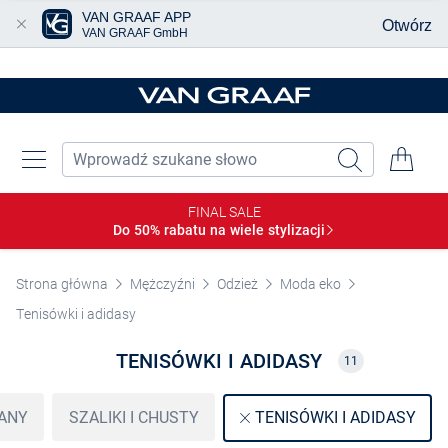
VAN GRAAF APP
Otwórz
VAN GRAAF GmbH
Przjedź do głównej zawartości
FINAL SALE
Do 50% rabatu na wiele
stylizacji
Strona główna
Mężczyźni
Odzież
Moda eko
Tenisówki i adidasy
TENISÓWKI I ADIDASY
11
GANY
SZALIKI I CHUSTY
TENISÓWKI I ADIDASY