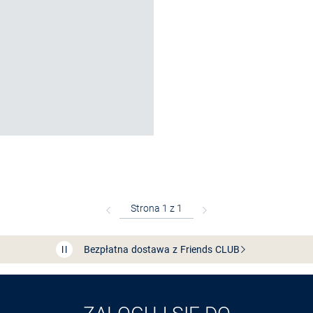
Bezpłatna dostawa z Friends
CLUB
Przedłużenie czasu zwrotu towaru: 60 dni
Odkryj aplikację VAN
GRAAF