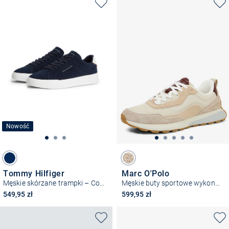
Nowość
Tommy Hilfiger
Marc O'Polo
Męskie skórzane trampki – Court Core
Męskie buty sportowe wykonane ze skóry i materiału tekstylnego
549,95 zł
599,95 zł