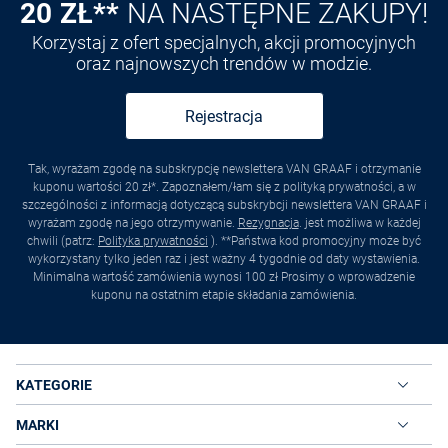
20 ZŁ**
NA NASTĘPNE ZAKUPY!
Korzystaj z ofert specjalnych, akcji promocyjnych
oraz najnowszych trendów w modzie.
Rejestracja
Tak, wyrażam zgodę na subskrypcję newslettera VAN GRAAF i otrzymanie
kuponu wartości 20 zł*. Zapoznałem/łam się z polityką prywatności, a w
szczególności z informacją dotyczącą subskrybcji newslettera VAN GRAAF i
wyrażam zgodę na jego otrzymywanie.
Rezygnacja
. jest możliwa w każdej
chwili (patrz:
Polityka prywatności
). **Państwa kod promocyjny może być
wykorzystany tylko jeden raz i jest ważny 4 tygodnie od daty wystawienia.
Minimalna wartość zamówienia wynosi 100 zł Prosimy o wprowadzenie
kuponu na ostatnim etapie składania zamówienia.
KATEGORIE
MARKI