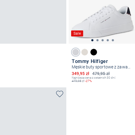
Sale
Tommy Hilfiger
Męskie buty sportowe z zawartością skóry
Obniżona cena
349,95 zł
479,95 zł
Najniższa cena z ostatnich 30 dni:
479,95
zł
-27%