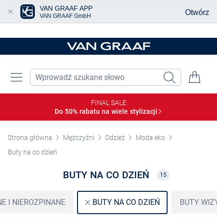
VAN GRAAF APP
Otwórz
VAN GRAAF GmbH
Przjedź do głównej zawartości
FINAL SALE
Do 50% rabatu na wiele
stylizacji
Strona główna
Mężczyźni
Odzież
Moda eko
Buty na co dzień
BUTY NA CO DZIEŃ
15
E I NIEROZPINANE
BUTY WI
BUTY NA CO DZIEŃ