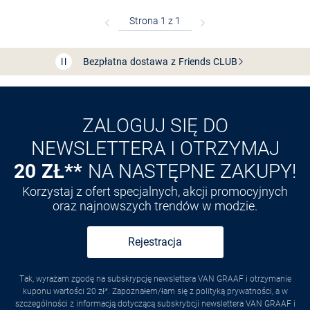
Bezpłatna dostawa z Friends
CLUB
Przedłużenie czasu zwrotu towaru: 60 dni
Odkryj aplikację VAN
GRAAF
ZALOGUJ SIĘ DO
NEWSLETTERA I OTRZYMAJ
20 ZŁ**
NA NASTĘPNE ZAKUPY!
Korzystaj z ofert specjalnych, akcji promocyjnych
oraz najnowszych trendów w modzie.
Rejestracja
Tak, wyrażam zgodę na subskrypcję newslettera VAN GRAAF i otrzymanie
kuponu wartości 20 zł*. Zapoznałem/łam się z polityką prywatności, a w
szczególności z informacją dotyczącą subskrybcji newslettera VAN GRAAF i