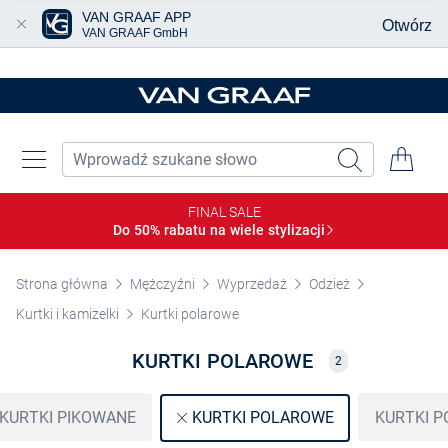
VAN GRAAF APP
Otwórz
VAN GRAAF GmbH
Przjedź do głównej zawartości
FINAL SALE
Do 50% rabatu na wiele
stylizacji
Strona główna
Mężczyźni
Wyprzedaż
Odzież
Kurtki i kamizelki
Kurtki polarowe
KURTKI POLAROWE
2
KURTKI PIKOWANE
KURTKI 
KURTKI POLAROWE