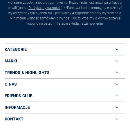
wyrażam zgodę na jego otrzymywanie.
Rezygnacja
. jest możliwa w każdej
chwili (patrz:
Polityka prywatności
). **Państwa kod promocyjny może być
wykorzystany tylko jeden raz i jest ważny 4 tygodnie od daty wystawienia.
Minimalna wartość zamówienia wynosi 100 zł Prosimy o wprowadzenie
kuponu na ostatnim etapie składania zamówienia.
KATEGORIE
MARKI
TRENDS & HIGHLIGHTS
O NAS
FRIENDS CLUB
INFORMACJE
KONTAKT