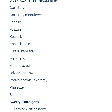
Bluzy rozpinane i nierozpinane
Garnitury
Garnitury modułowe
Jeansy
koszula
Koszulki
Koszulki polo
Kurtki i kamizelki
Marynarki
Moda plażowa
Odzież sportowa
Podkolanówki i skarpety
Płaszcze
Spodnie
Swetry i kardigany
Kamizelki dzianinowe