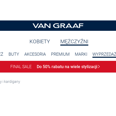
KOBIETY
MĘŻCZYŹNI
EŻ
BUTY
AKCESORIA
PREMIUM
MARKI
WYPRZEDA
FINAL SALE
Do 50% rabatu na wiele
stylizacji
y i kardigany