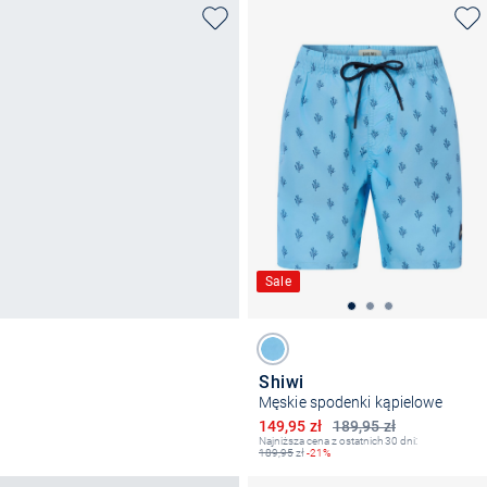
Sale
Shiwi
Męskie spodenki kąpielowe
Obniżona cena
149,95 zł
189,95 zł
Najniższa cena z ostatnich 30 dni:
189,95
zł
-21%