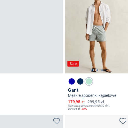
Sale
Gant
Męskie spodenki kąpielowe
Obniżona cena
179,95 zł
299,95 zł
Najniższa cena z ostatnich 30 dni:
299,95
zł
-40%