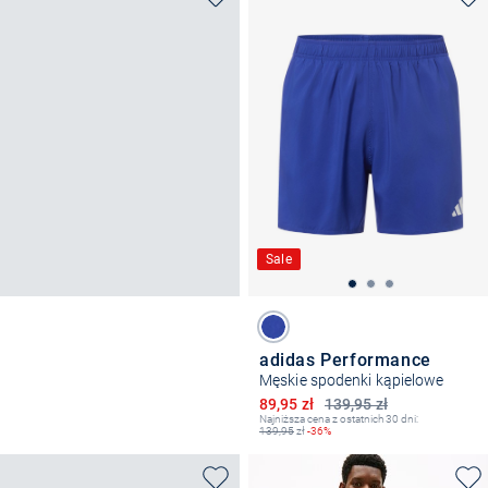
Sale
adidas Performance
Męskie spodenki kąpielowe
Obniżona cena
89,95 zł
139,95 zł
Najniższa cena z ostatnich 30 dni:
139,95
zł
-36%