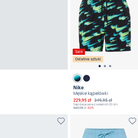
Sale
Ostatnie sztuki
Nike
Męskie kąpielówki
Obniżona cena
229,95 zł
349,95 zł
Najniższa cena z ostatnich 30 dni:
349,95
zł
-34%