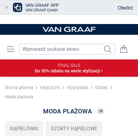
VAN GRAAF APP
Otwórz
VAN GRAAF GmbH
Przjedź do głównej zawartości
FINAL SALE
Do 50% rabatu na wiele
stylizacji
Strona główna
Mężczyźni
Wyprzedaż
Odzież
Moda plażowa
MODA PLAŻOWA
38
KĄPIELÓWKI
SZORTY KĄPIELOWE