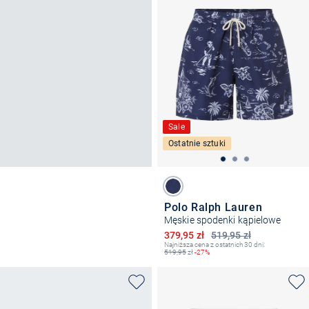
Sale
Ostatnie sztuki
Polo Ralph Lauren
Męskie spodenki kąpielowe
Obniżona cena
379,95 zł
519,95 zł
Najniższa cena z ostatnich 30 dni:
519,95
zł
-27%