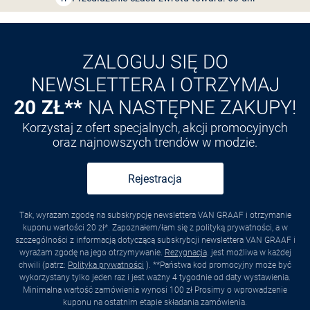
ZALOGUJ SIĘ DO
NEWSLETTERA I OTRZYMAJ
20 ZŁ**
NA NASTĘPNE ZAKUPY!
Korzystaj z ofert specjalnych, akcji promocyjnych
oraz najnowszych trendów w modzie.
Rejestracja
Tak, wyrażam zgodę na subskrypcję newslettera VAN GRAAF i otrzymanie
kuponu wartości 20 zł*. Zapoznałem/łam się z polityką prywatności, a w
szczególności z informacją dotyczącą subskrybcji newslettera VAN GRAAF i
wyrażam zgodę na jego otrzymywanie.
Rezygnacja
. jest możliwa w każdej
chwili (patrz:
Polityka prywatności
). **Państwa kod promocyjny może być
wykorzystany tylko jeden raz i jest ważny 4 tygodnie od daty wystawienia.
Minimalna wartość zamówienia wynosi 100 zł Prosimy o wprowadzenie
kuponu na ostatnim etapie składania zamówienia.