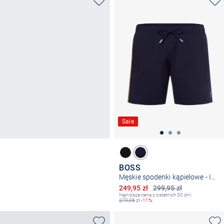
Sale
BOSS
Męskie spodenki kąpielowe - Iconic
Obniżona cena
249,95 zł
299,95 zł
Najniższa cena z ostatnich 30 dni:
279,95
zł
-11%