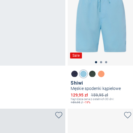
Sale
Shiwi
Męskie spodenki kąpielowe
Obniżona cena
129,95 zł
159,95 zł
Najniższa cena z ostatnich 30 dni:
159,95
zł
-19%