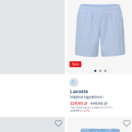
Sale
Lacoste
Męskie kąpielówki
Obniżona cena
329,95 zł
449,95 zł
Najniższa cena z ostatnich 30 dni:
449,95
zł
-27%