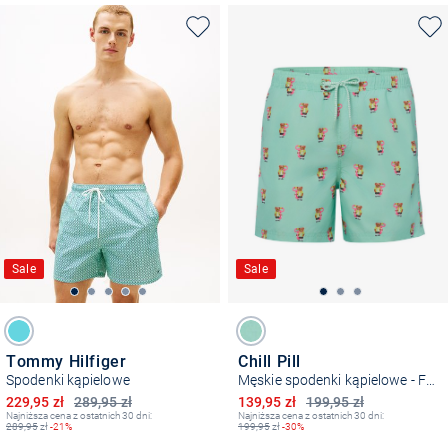
Sale
Sale
Tommy Hilfiger
Chill Pill
Spodenki kąpielowe
Męskie spodenki kąpielowe - Floating Bear
Obniżona cena
Obniżona cena
229,95 zł
289,95 zł
139,95 zł
199,95 zł
Najniższa cena z ostatnich 30 dni:
Najniższa cena z ostatnich 30 dni:
289,95
zł
-21%
199,95
zł
-30%