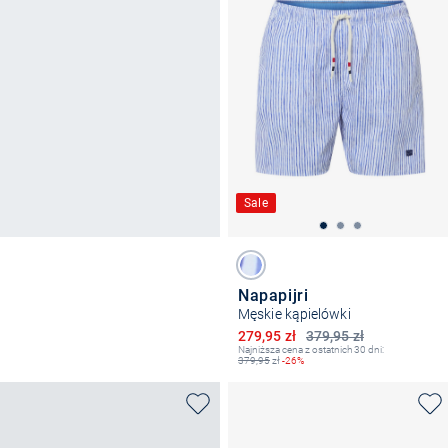
Sale
Napapijri
Męskie kąpielówki
Obniżona cena
279,95 zł
379,95 zł
Najniższa cena z ostatnich 30 dni:
379,95
zł
-26%