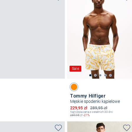
Sale
Tommy Hilfiger
Męskie spodenki kąpielowe
Obniżona cena
229,95 zł
289,95 zł
Najniższa cena z ostatnich 30 dni:
289,95
zł
-21%