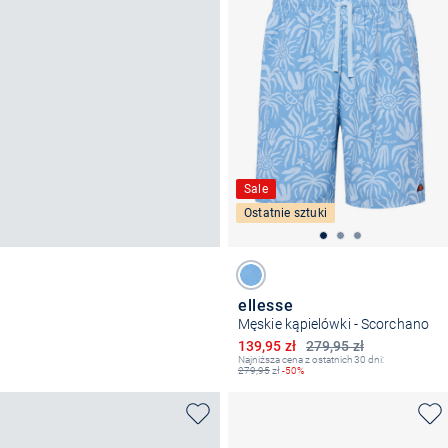
Sale
Ostatnie sztuki
ellesse
Męskie kąpielówki - Scorchano
Obniżona cena
139,95 zł
279,95 zł
Najniższa cena z ostatnich 30 dni:
279,95
zł
-50%