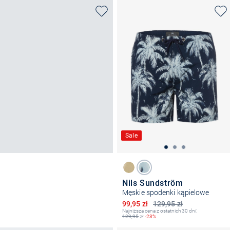
Sale
Nils Sundström
Męskie spodenki kąpielowe
Obniżona cena
99,95 zł
129,95 zł
Najniższa cena z ostatnich 30 dni:
129,95
zł
-23%