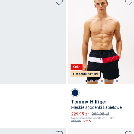
Sale
Ostatnie sztuki
Tommy Hilfiger
Męskie spodenki kąpielowe
Obniżona cena
229,95 zł
289,95 zł
Najniższa cena z ostatnich 30 dni:
289,95
zł
-21%