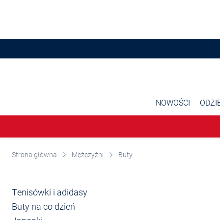
Przjedź do głównej zawartości
NOWOŚCI
ODZI
Strona główna
Mężczyźni
Buty
Tenisówki i adidasy
Buty na co dzień