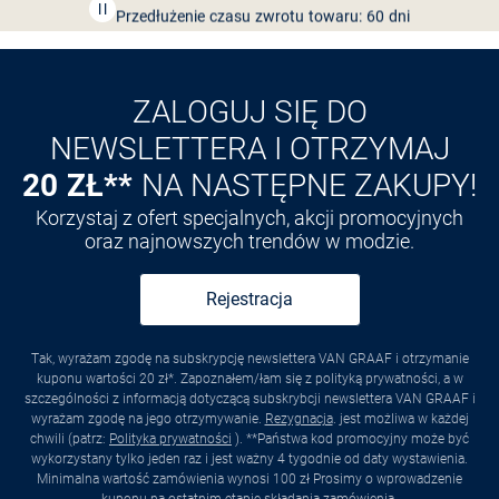
Przedłużenie czasu zwrotu towaru: 60 dni
Odkryj aplikację VAN
GRAAF
ZALOGUJ SIĘ DO
NEWSLETTERA I OTRZYMAJ
20 ZŁ**
NA NASTĘPNE ZAKUPY!
Korzystaj z ofert specjalnych, akcji promocyjnych
oraz najnowszych trendów w modzie.
Rejestracja
Tak, wyrażam zgodę na subskrypcję newslettera VAN GRAAF i otrzymanie
kuponu wartości 20 zł*. Zapoznałem/łam się z polityką prywatności, a w
szczególności z informacją dotyczącą subskrybcji newslettera VAN GRAAF i
wyrażam zgodę na jego otrzymywanie.
Rezygnacja
. jest możliwa w każdej
chwili (patrz:
Polityka prywatności
). **Państwa kod promocyjny może być
wykorzystany tylko jeden raz i jest ważny 4 tygodnie od daty wystawienia.
Minimalna wartość zamówienia wynosi 100 zł Prosimy o wprowadzenie
kuponu na ostatnim etapie składania zamówienia.