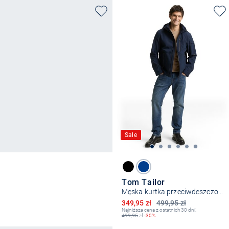
Sale
Tom Tailor
Męska kurtka przeciwdeszczowa
Obniżona cena
349,95 zł
499,95 zł
Najniższa cena z ostatnich 30 dni:
499,95
zł
-30%