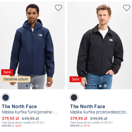
Sale
Ostatnie sztuki
Sale
The North Face
The North Face
Męska kurtka funkcjonalna - Quest
Męska kurtka przeciwdeszczowa
Obniżona cena
Obniżona cena
379,95 zł
649,95 zł
379,95 zł
549,95 zł
Najniższa cena z ostatnich 30 dni:
Najniższa cena z ostatnich 30 dni:
649,95
zł
-42%
549,95
zł
-31%