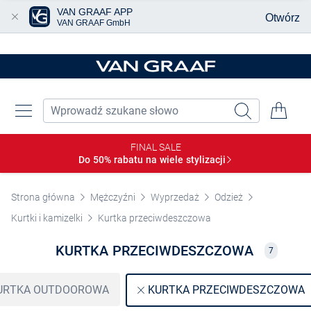
VAN GRAAF APP
Otwórz
VAN GRAAF GmbH
Przjedź do głównej zawartości
FINAL SALE
Do 50% rabatu na wiele
stylizacji
Strona główna
Mężczyźni
Wyprzedaż
Odzież
Kurtki i kamizelki
Kurtka przeciwdeszczowa
KURTKA PRZECIWDESZCZOWA
7
URTKA OUTDOOROWA
KURTKA PRZECIWDESZCZOWA