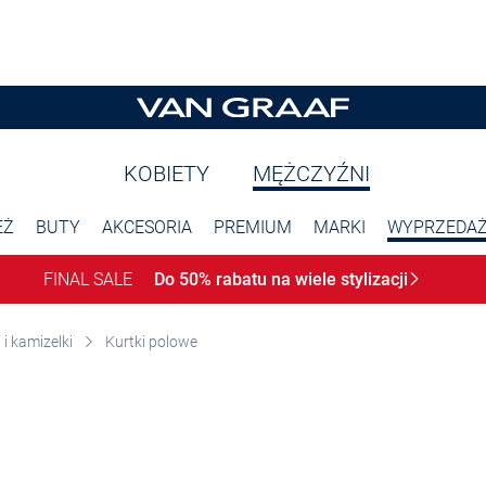
KOBIETY
MĘŻCZYŹNI
EŻ
BUTY
AKCESORIA
PREMIUM
MARKI
WYPRZEDA
FINAL SALE
Do 50% rabatu na wiele
stylizacji
 i kamizelki
Kurtki polowe