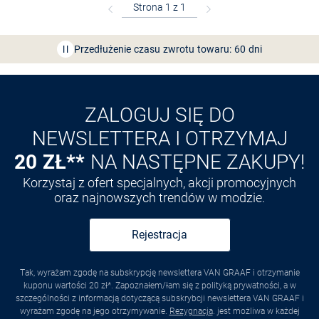
Bezpłatna dostawa z Friends
CLUB
Przedłużenie czasu zwrotu towaru: 60 dni
Odkryj aplikację VAN
GRAAF
ZALOGUJ SIĘ DO
NEWSLETTERA I OTRZYMAJ
20 ZŁ**
NA NASTĘPNE ZAKUPY!
Korzystaj z ofert specjalnych, akcji promocyjnych
oraz najnowszych trendów w modzie.
Rejestracja
Tak, wyrażam zgodę na subskrypcję newslettera VAN GRAAF i otrzymanie
kuponu wartości 20 zł*. Zapoznałem/łam się z polityką prywatności, a w
szczególności z informacją dotyczącą subskrybcji newslettera VAN GRAAF i
wyrażam zgodę na jego otrzymywanie.
Rezygnacja
. jest możliwa w każdej