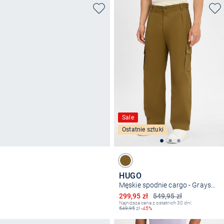
Sale
Ostatnie sztuki
HUGO
Męskie spodnie cargo - Graysen
Obniżona cena
299,95 zł
549,95 zł
Najniższa cena z ostatnich 30 dni:
549,95
zł
-45%