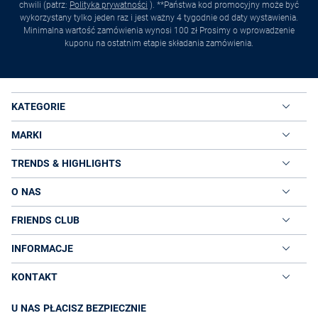
chwili (patrz:
Polityka prywatności
). **Państwa kod promocyjny może być
wykorzystany tylko jeden raz i jest ważny 4 tygodnie od daty wystawienia.
Minimalna wartość zamówienia wynosi 100 zł Prosimy o wprowadzenie
kuponu na ostatnim etapie składania zamówienia.
KATEGORIE
MARKI
TRENDS & HIGHLIGHTS
O NAS
FRIENDS CLUB
INFORMACJE
KONTAKT
U NAS PŁACISZ BEZPIECZNIE