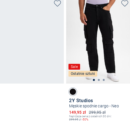
Sale
Ostatnie sztuki
2Y Studios
Męskie spodnie cargo - Neo
Obniżona cena
149,95 zł
299,95 zł
Najniższa cena z ostatnich 30 dni:
299,95
zł
-50%