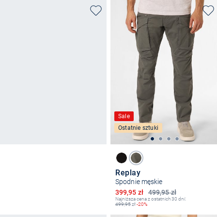
Sale
Ostatnie sztuki
Replay
Spodnie męskie
Obniżona cena
399,95 zł
499,95 zł
Najniższa cena z ostatnich 30 dni:
499,95
zł
-20%