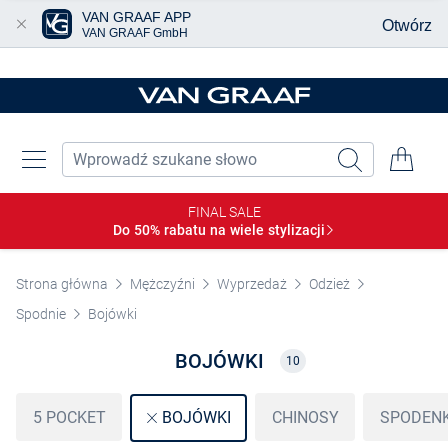
VAN GRAAF APP
Otwórz
VAN GRAAF GmbH
Przjedź do głównej zawartości
FINAL SALE
Do 50% rabatu na wiele
stylizacji
Strona główna
Mężczyźni
Wyprzedaż
Odzież
Spodnie
Bojówki
BOJÓWKI
10
5 POCKET
CHINOSY
SPODENK
BOJÓWKI