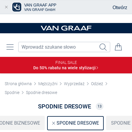
VAN GRAAF APP
Otwórz
VAN GRAAF GmbH
Przjedź do głównej zawartości
FINAL SALE
Do 50% rabatu na wiele
stylizacji
Strona główna
Mężczyźni
Wyprzedaż
Odzież
Spodnie
Spodnie dresowe
SPODNIE DRESOWE
13
ODNIE BIZNESOWE
SPODNIE
SPODNIE DRESOWE