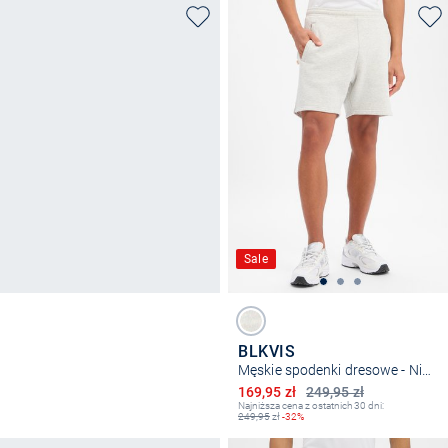
Sale
BLKVIS
Męskie spodenki dresowe - Nightflight
Obniżona cena
169,95 zł
249,95 zł
Najniższa cena z ostatnich 30 dni:
249,95
zł
-32%