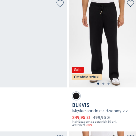
Sale
Ostatnie sztuki
BLKVIS
Męskie spodnie z dzianiny z zawartością wełny
Obniżona cena
349,95 zł
499,95 zł
Najniższa cena z ostatnich 30 dni:
499,95
zł
-30%