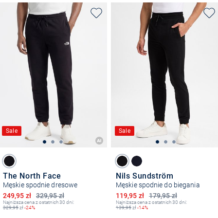
Sale
Sale
The North Face
Nils Sundström
Męskie spodnie dresowe
Męskie spodnie do biegania
Obniżona cena
Obniżona cena
249,95 zł
329,95 zł
119,95 zł
179,95 zł
Najniższa cena z ostatnich 30 dni:
Najniższa cena z ostatnich 30 dni:
329,95
zł
-24%
139,95
zł
-14%