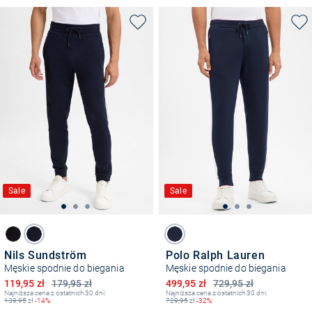
Sale
Sale
Nils Sundström
Polo Ralph Lauren
Męskie spodnie do biegania
Męskie spodnie do biegania
Obniżona cena
Obniżona cena
119,95 zł
179,95 zł
499,95 zł
729,95 zł
Najniższa cena z ostatnich 30 dni:
Najniższa cena z ostatnich 30 dni:
139,95
zł
-14%
729,95
zł
-32%