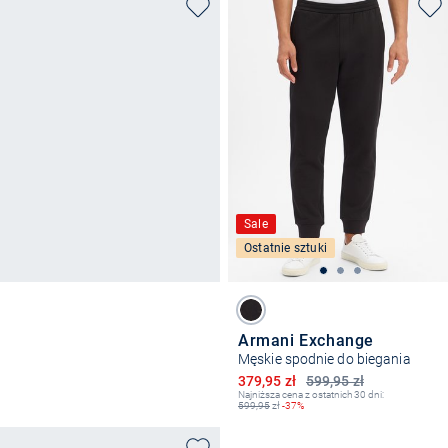
Sale
Ostatnie sztuki
Armani Exchange
Męskie spodnie do biegania
Obniżona cena
379,95 zł
599,95 zł
Najniższa cena z ostatnich 30 dni:
599,95
zł
-37%