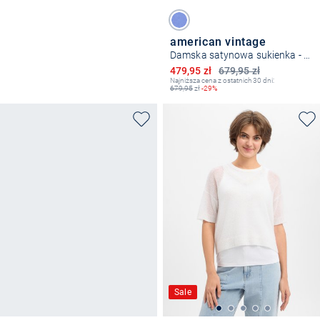
american vintage
Damska satynowa sukienka - Bovalow
Obniżona cena
479,95 zł
679,95 zł
Najniższa cena z ostatnich 30 dni:
679,95
zł
-29%
Sale