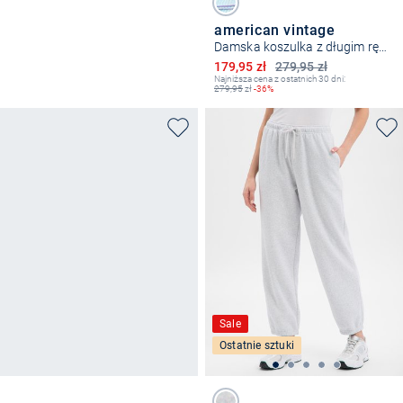
american vintage
Damska koszulka z długim rękawem
Obniżona cena
179,95 zł
279,95 zł
Najniższa cena z ostatnich 30 dni:
279,95
zł
-36%
Sale
Ostatnie sztuki