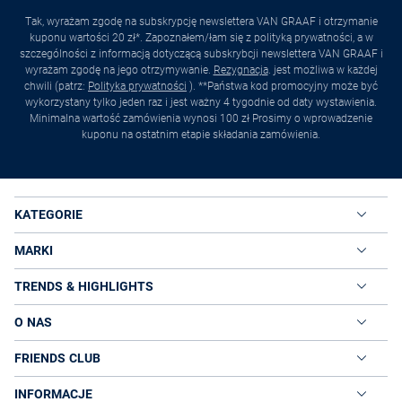
Tak, wyrażam zgodę na subskrypcję newslettera VAN GRAAF i otrzymanie
kuponu wartości 20 zł*. Zapoznałem/łam się z polityką prywatności, a w
szczególności z informacją dotyczącą subskrybcji newslettera VAN GRAAF i
wyrażam zgodę na jego otrzymywanie.
Rezygnacja
. jest możliwa w każdej
chwili (patrz:
Polityka prywatności
). **Państwa kod promocyjny może być
wykorzystany tylko jeden raz i jest ważny 4 tygodnie od daty wystawienia.
Minimalna wartość zamówienia wynosi 100 zł Prosimy o wprowadzenie
kuponu na ostatnim etapie składania zamówienia.
KATEGORIE
MARKI
TRENDS & HIGHLIGHTS
O NAS
FRIENDS CLUB
INFORMACJE