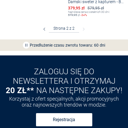
Damski sweter z kapturem - Baptown
Obniżona cena
379,95 zł
579,95 zł
Najniższa cena z ostatnich 30 dni:
579,95
zł
-34%
Bezpłatna dostawa z Friends
CLUB
Przedłużenie czasu zwrotu towaru: 60 dni
Odkryj aplikację VAN
GRAAF
ZALOGUJ SIĘ DO
NEWSLETTERA I OTRZYMAJ
20 ZŁ**
NA NASTĘPNE ZAKUPY!
Korzystaj z ofert specjalnych, akcji promocyjnych
oraz najnowszych trendów w modzie.
Rejestracja