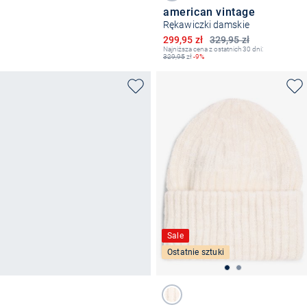
american vintage
Rękawiczki damskie
Obniżona cena
299,95 zł
329,95 zł
Najniższa cena z ostatnich 30 dni:
329,95
zł
-9%
Sale
Ostatnie sztuki