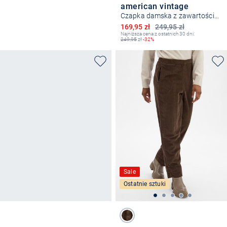
american vintage
Czapka damska z zawartością alpaki
Obniżona cena
169,95 zł
249,95 zł
Najniższa cena z ostatnich 30 dni:
249,95
zł
-32%
Sale
Ostatnie sztuki