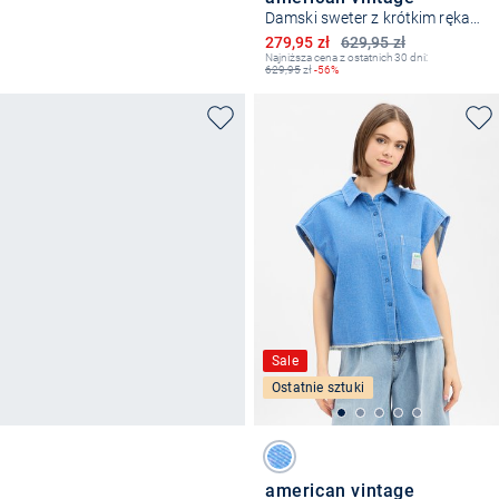
Damski sweter z krótkim rękawem z alpaką - Nenybay
Obniżona cena
279,95 zł
629,95 zł
Najniższa cena z ostatnich 30 dni:
629,95
zł
-56%
Sale
Ostatnie sztuki
american vintage