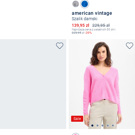
american vintage
Szalik damski
Obniżona cena
139,95 zł
229,95 zł
Najniższa cena z ostatnich 30 dni:
229,95
zł
-39%
Sale