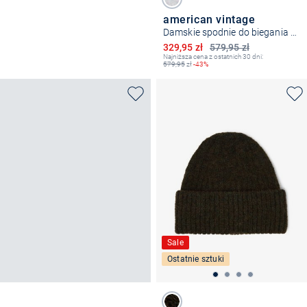
american vintage
Damskie spodnie do biegania - Baptown
Obniżona cena
329,95 zł
579,95 zł
Najniższa cena z ostatnich 30 dni:
579,95
zł
-43%
Sale
Ostatnie sztuki