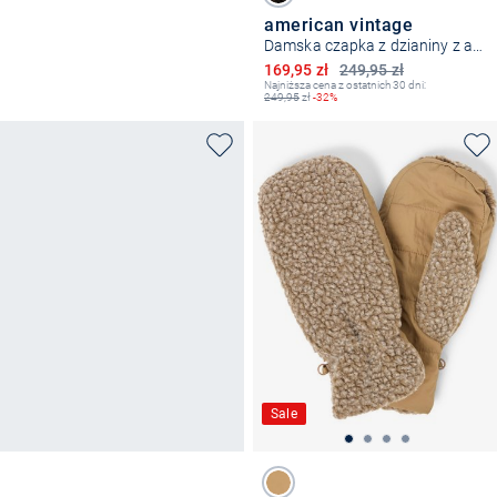
american vintage
Damska czapka z dzianiny z alpaką i lnem - East
Obniżona cena
169,95 zł
249,95 zł
Najniższa cena z ostatnich 30 dni:
249,95
zł
-32%
Sale