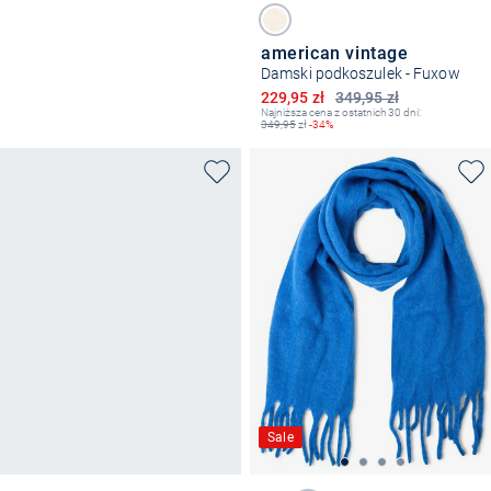
american vintage
Damski podkoszulek - Fuxow
Obniżona cena
229,95 zł
349,95 zł
Najniższa cena z ostatnich 30 dni:
349,95
zł
-34%
Sale