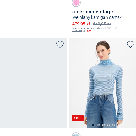
american vintage
Wełniany kardigan damski
Obniżona cena
479,95 zł
649,95 zł
Najniższa cena z ostatnich 30 dni:
649,95
zł
-26%
Sale