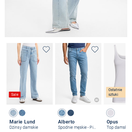
Ostatnie
Sale
sztuki
Marie Lund
Alberto
Opus
Dżinsy damskie
Spodnie męskie - Pipe
Top damski –