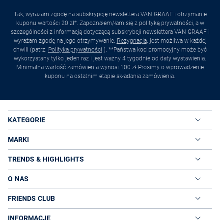
Tak, wyrażam zgodę na subskrypcję newslettera VAN GRAAF i otrzymanie
kuponu wartości 20 zł*. Zapoznałem/łam się z polityką prywatności, a w
szczególności z informacją dotyczącą subskrybcji newslettera VAN GRAAF i
wyrażam zgodę na jego otrzymywanie.
Rezygnacja
. jest możliwa w każdej
chwili (patrz:
Polityka prywatności
). **Państwa kod promocyjny może być
wykorzystany tylko jeden raz i jest ważny 4 tygodnie od daty wystawienia.
Minimalna wartość zamówienia wynosi 100 zł Prosimy o wprowadzenie
kuponu na ostatnim etapie składania zamówienia.
KATEGORIE
MARKI
TRENDS & HIGHLIGHTS
O NAS
FRIENDS CLUB
INFORMACJE