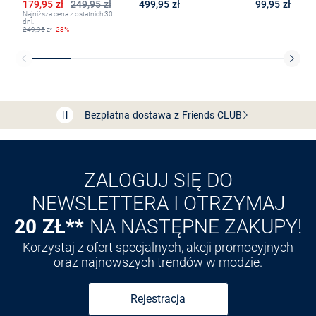
Obniżona cena
179,95 zł
249,95 zł
499,95 zł
99,95 zł
Najniższa cena z ostatnich 30
dni:
249,95
zł
-28%
Bezpłatna dostawa z Friends
CLUB
Przedłużenie czasu zwrotu towaru: 60 dni
Odkryj aplikację VAN
GRAAF
ZALOGUJ SIĘ DO
NEWSLETTERA I OTRZYMAJ
20 ZŁ**
NA NASTĘPNE ZAKUPY!
Korzystaj z ofert specjalnych, akcji promocyjnych
oraz najnowszych trendów w modzie.
Rejestracja