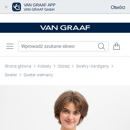
VAN GRAAF APP
Otwórz
VAN GRAAF GmbH
Przjedź do głównej zawartości
Strona główna
Kobiety
Odzież
Swetry i kardigany
Sweter
Sweter wełniany