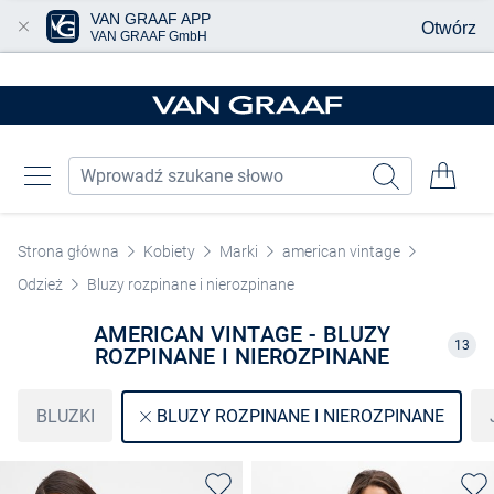
VAN GRAAF APP
Otwórz
VAN GRAAF GmbH
Przjedź do głównej zawartości
Strona główna
Kobiety
Marki
american vintage
Odzież
Bluzy rozpinane i nierozpinane
AMERICAN VINTAGE - BLUZY
13
ROZPINANE I NIEROZPINANE
BLUZKI
BLUZY ROZPINANE I NIEROZPINANE