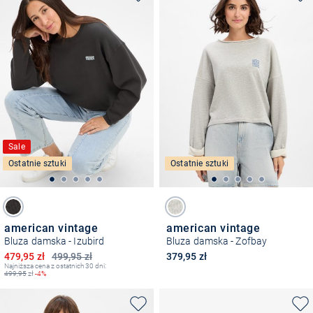
Sale
Ostatnie sztuki
Ostatnie sztuki
american vintage
american vintage
Bluza damska - Izubird
Bluza damska - Zofbay
Obniżona cena
479,95 zł
499,95 zł
379,95 zł
Najniższa cena z ostatnich 30 dni:
499,95
zł
-4%