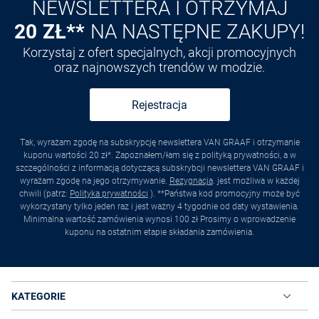
NEWSLETTERA I OTRZYMAJ
20 ZŁ**
NA NASTĘPNE ZAKUPY!
Korzystaj z ofert specjalnych, akcji promocyjnych
oraz najnowszych trendów w modzie.
Rejestracja
Tak, wyrażam zgodę na subskrypcję newslettera VAN GRAAF i otrzymanie
kuponu wartości 20 zł*. Zapoznałem/łam się z polityką prywatności, a w
szczególności z informacją dotyczącą subskrybcji newslettera VAN GRAAF i
wyrażam zgodę na jego otrzymywanie.
Rezygnacja
. jest możliwa w każdej
chwili (patrz:
Polityka prywatności
). **Państwa kod promocyjny może być
wykorzystany tylko jeden raz i jest ważny 4 tygodnie od daty wystawienia.
Minimalna wartość zamówienia wynosi 100 zł Prosimy o wprowadzenie
kuponu na ostatnim etapie składania zamówienia.
KATEGORIE