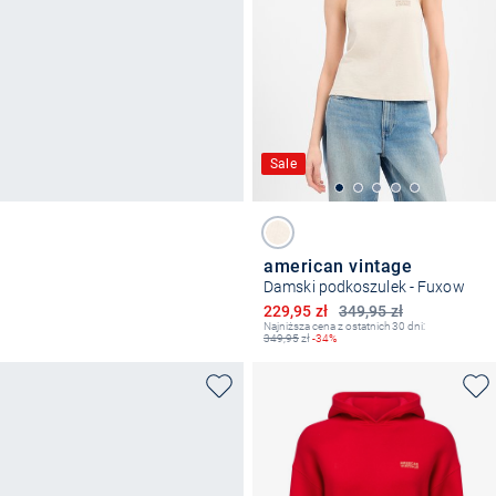
Sale
american vintage
Damski podkoszulek - Fuxow
Obniżona cena
229,95 zł
349,95 zł
Najniższa cena z ostatnich 30 dni:
349,95
zł
-34%