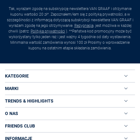
Tak, wyrażam zgodę na subskrypcję newslettera VAN GRAAF i otrzymanie
kuponu wartości 20 zł*. Zapoznałem/łam się z polityką prywatności, a w
szczególności z informacją dotyczącą subskrybcji newslettera VAN GRAAF i
wyrażam zgodę na jego otrzymywanie.
Rezygnacja
. jest możliwa w każdej
chwili (patrz:
Polityka prywatności
). **Państwa kod promocyjny może być
wykorzystany tylko jeden raz i jest ważny 4 tygodnie od daty wystawienia.
Minimalna wartość zamówienia wynosi 100 zł Prosimy o wprowadzenie
kuponu na ostatnim etapie składania zamówienia.
KATEGORIE
MARKI
TRENDS & HIGHLIGHTS
O NAS
FRIENDS CLUB
INFORMACJE