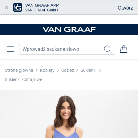
VAN GRAAF APP
Otwórz
VAN GRAAF GmbH
Przjedź do głównej zawartości
Strona główna
Kobiety
Odzież
Sukienki
Sukienki koktajlowe