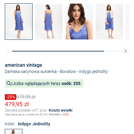
american vintage
Damska satynowa sukienka - Bovalow
- indygo jednolity
Liczba oglądających teraz
osób: 255
.
679,95 zł
Cena obniżona o
-29%
Stara cena
Obniżona cena
479,95 zł
Zawiera podatek VAT, plus
Koszty wysyłki
Najniższa cena z ostatnich 30 dni:
679,95
zł
-29%
Kolor:
Indygo Jednolity