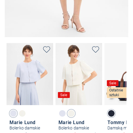
Sale
Ostatnie
Sale
sztuki
Marie Lund
Marie Lund
Tommy Hilf
Bolerko damskie
Bolerko damskie