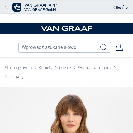
VAN GRAAF APP
Otwórz
VAN GRAAF GmbH
Przjedź do głównej zawartości
Strona główna
Kobiety
Odzież
Swetry i kardigany
Kardigany