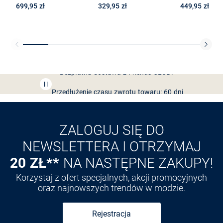
699,95 zł
329,95 zł
449,95 zł
Bezpłatna dostawa z Friends
CLUB
Przedłużenie czasu zwrotu towaru: 60 dni
Odkryj aplikację VAN
GRAAF
ZALOGUJ SIĘ DO
NEWSLETTERA I OTRZYMAJ
20 ZŁ**
NA NASTĘPNE ZAKUPY!
Korzystaj z ofert specjalnych, akcji promocyjnych
oraz najnowszych trendów w modzie.
Rejestracja