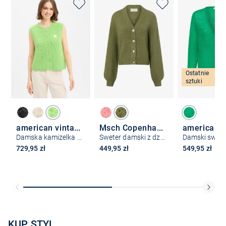
Ostatnie
sztuki
american vintage
Msch Copenhagen
Damska kamizelka z dzianiny z zawartością alpaki - East
Sweter damski z dzianiny
729,95 zł
449,95 zł
549,95 zł
KUP STYL