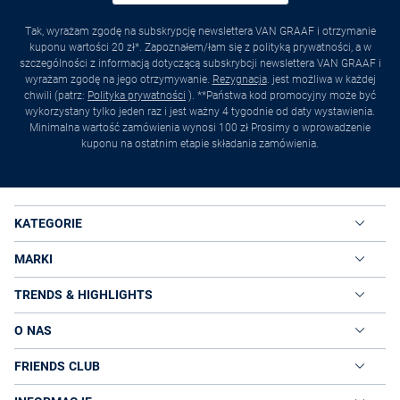
Tak, wyrażam zgodę na subskrypcję newslettera VAN GRAAF i otrzymanie
kuponu wartości 20 zł*. Zapoznałem/łam się z polityką prywatności, a w
szczególności z informacją dotyczącą subskrybcji newslettera VAN GRAAF i
wyrażam zgodę na jego otrzymywanie.
Rezygnacja
. jest możliwa w każdej
chwili (patrz:
Polityka prywatności
). **Państwa kod promocyjny może być
wykorzystany tylko jeden raz i jest ważny 4 tygodnie od daty wystawienia.
Minimalna wartość zamówienia wynosi 100 zł Prosimy o wprowadzenie
kuponu na ostatnim etapie składania zamówienia.
KATEGORIE
MARKI
TRENDS & HIGHLIGHTS
O NAS
FRIENDS CLUB