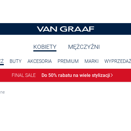
KOBIETY
MĘŻCZYŹNI
EŻ
BUTY
AKCESORIA
PREMIUM
MARKI
WYPRZEDA
FINAL SALE
Do 50% rabatu na wiele
stylizacji
ane