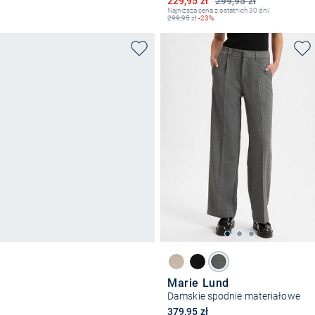
229,95 zł
299,95 zł
Najniższa cena z ostatnich 30 dni:
299,95
zł
-23%
Marie Lund
Damskie spodnie materiałowe
379,95 zł