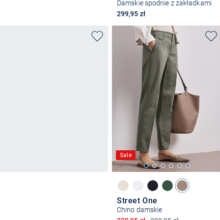
Damskie spodnie z zakładkami
299,95 zł
Sale
Street One
Chino damskie
Obniżona cena