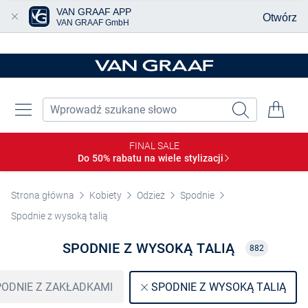
VAN GRAAF APP
Otwórz
VAN GRAAF GmbH
Przjedź do głównej zawartości
FINAL SALE
Do 50% rabatu na wiele
stylizacji
Strona główna
Kobiety
Odzież
Spodnie
Spodnie z wysoką talią
SPODNIE Z WYSOKĄ TALIĄ
882
ODNIE Z ZAKŁADKAMI
SPODNIE Z WYSOKĄ TALIĄ