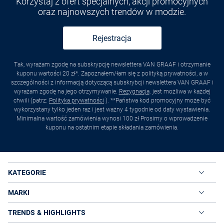
Korzystaj z ofert specjalnych, akcji promocyjnych
oraz najnowszych trendów w modzie.
Rejestracja
Tak, wyrażam zgodę na subskrypcję newslettera VAN GRAAF i otrzymanie
kuponu wartości 20 zł*. Zapoznałem/łam się z polityką prywatności, a w
szczególności z informacją dotyczącą subskrybcji newslettera VAN GRAAF i
wyrażam zgodę na jego otrzymywanie.
Rezygnacja
. jest możliwa w każdej
chwili (patrz:
Polityka prywatności
). **Państwa kod promocyjny może być
wykorzystany tylko jeden raz i jest ważny 4 tygodnie od daty wystawienia.
Minimalna wartość zamówienia wynosi 100 zł Prosimy o wprowadzenie
kuponu na ostatnim etapie składania zamówienia.
KATEGORIE
MARKI
TRENDS & HIGHLIGHTS