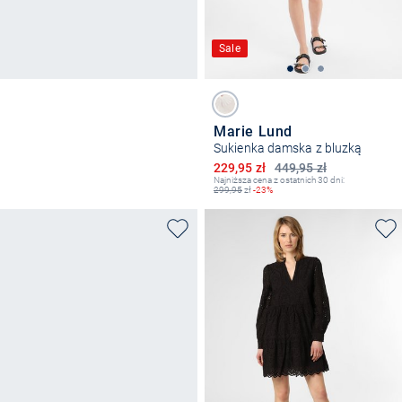
Sale
Marie Lund
Sukienka damska z bluzką
Obniżona cena
229,95 zł
449,95 zł
Najniższa cena z ostatnich 30 dni:
299,95
zł
-23%