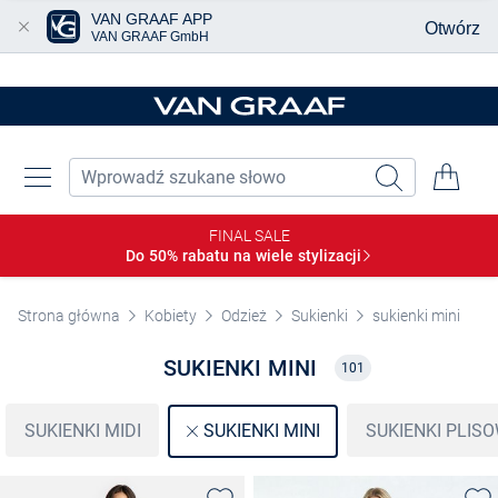
VAN GRAAF APP
Otwórz
VAN GRAAF GmbH
Przjedź do głównej zawartości
FINAL SALE
Do 50% rabatu na wiele
stylizacji
Strona główna
Kobiety
Odzież
Sukienki
sukienki mini
SUKIENKI MINI
101
SUKIENKI MIDI
SUKIENKI PLIS
SUKIENKI MINI