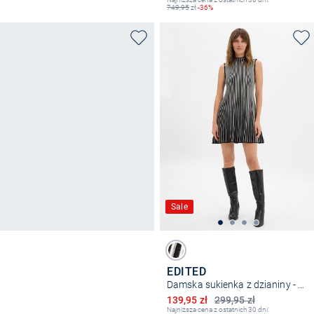
749,95
zł
-36%
Sale
EDITED
Damska sukienka z dzianiny - Lillesol
Obniżona cena
139,95 zł
299,95 zł
Najniższa cena z ostatnich 30 dni: