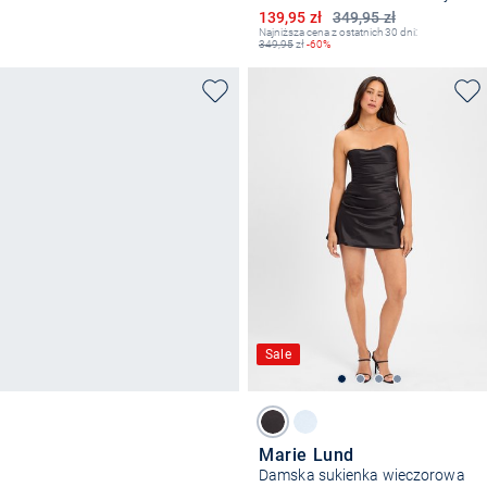
Obniżona cena
139,95 zł
349,95 zł
Najniższa cena z ostatnich 30 dni:
349,95
zł
-60%
Sale
Marie Lund
Damska sukienka wieczorowa