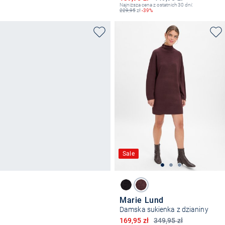
Najniższa cena z ostatnich 30 dni:
229,95
zł
-39%
Sale
Marie Lund
Damska sukienka z dzianiny
Obniżona cena
169,95 zł
349,95 zł