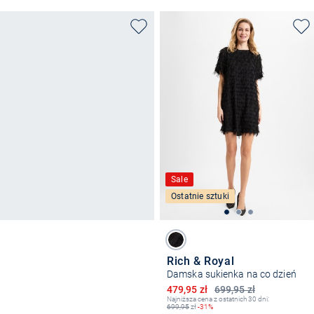
Sale
Ostatnie sztuki
Rich & Royal
Damska sukienka na co dzień
Obniżona cena
479,95 zł
699,95 zł
Najniższa cena z ostatnich 30 dni:
699,95
zł
-31%