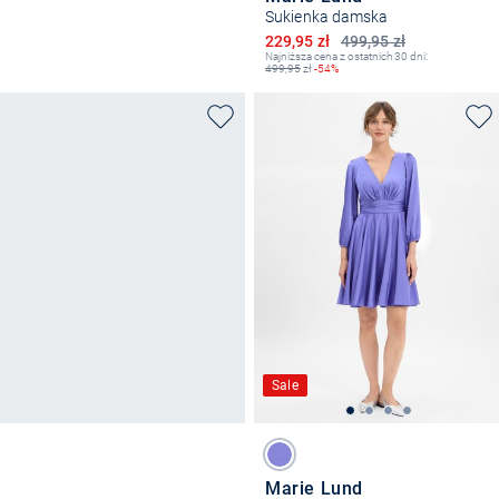
Sukienka damska
Obniżona cena
229,95 zł
499,95 zł
Najniższa cena z ostatnich 30 dni:
499,95
zł
-54%
Sale
Marie Lund