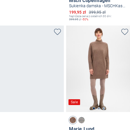
Msch Copenhagen
Sukienka damska - MSCHKasandra
Obniżona cena
199,95 zł
399,95 zł
Najniższa cena z ostatnich 30 dni:
399,95
zł
-50%
Sale
Marie Lund