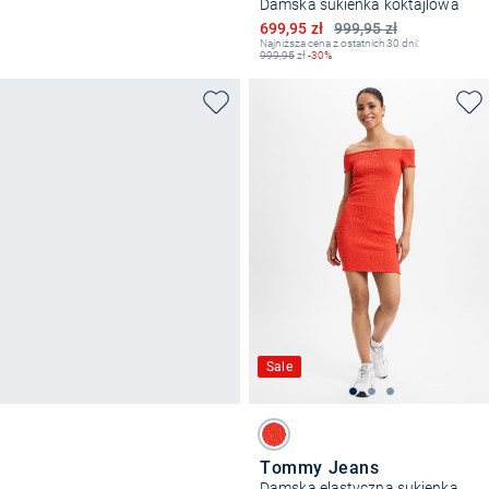
Damska sukienka koktajlowa
Obniżona cena
699,95 zł
999,95 zł
Najniższa cena z ostatnich 30 dni:
999,95
zł
-30%
Sale
Tommy Jeans
Damska elastyczna sukienka