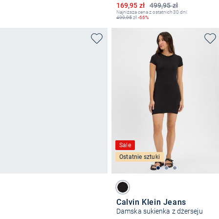
Obniżona cena
169,95 zł
499,95 zł
Najniższa cena z ostatnich 30 dni:
499,95
zł
-66%
Sale
Ostatnie sztuki
Calvin Klein Jeans
Damska sukienka z dżerseju