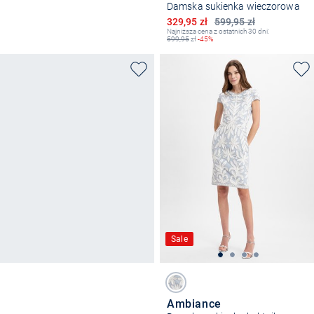
Damska sukienka wieczorowa
Obniżona cena
329,95 zł
599,95 zł
Najniższa cena z ostatnich 30 dni:
599,95
zł
-45%
Sale
Ambiance