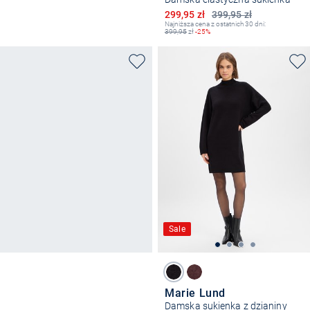
Obniżona cena
299,95 zł
399,95 zł
Najniższa cena z ostatnich 30 dni:
399,95
zł
-25%
Sale
Marie Lund
Damska sukienka z dzianiny