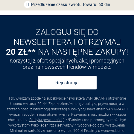
Przedłużenie czasu zwrotu towaru: 60 dni
Odkryj aplikację VAN
GRAAF
ZALOGUJ SIĘ DO
NEWSLETTERA I OTRZYMAJ
20 ZŁ**
NA NASTĘPNE ZAKUPY!
Korzystaj z ofert specjalnych, akcji promocyjnych
oraz najnowszych trendów w modzie.
Rejestracja
Tak, wyrażam zgodę na subskrypcję newslettera VAN GRAAF i otrzymanie
kuponu wartości 20 zł*. Zapoznałem/łam się z polityką prywatności, a w
szczególności z informacją dotyczącą subskrybcji newslettera VAN GRAAF i
wyrażam zgodę na jego otrzymywanie.
Rezygnacja
. jest możliwa w każdej
chwili (patrz:
Polityka prywatności
). **Państwa kod promocyjny może być
wykorzystany tylko jeden raz i jest ważny 4 tygodnie od daty wystawienia.
Minimalna wartość zamówienia wynosi 100 zł Prosimy o wprowadzenie