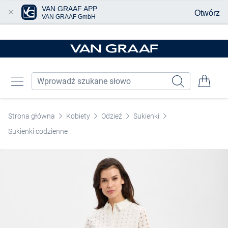
VAN GRAAF APP
Otwórz
VAN GRAAF GmbH
Przjedź do głównej zawartości
Strona główna
Kobiety
Odzież
Sukienki
Sukienki codzienne