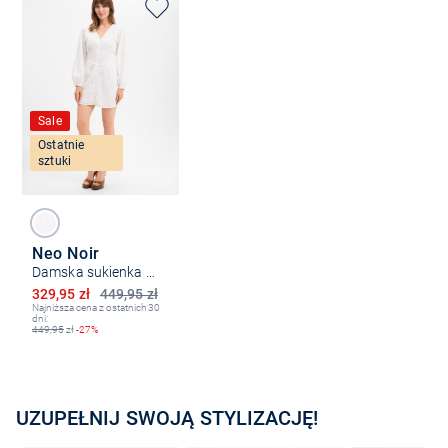
Sale
Ostatnie
sztuki
Neo Noir
Damska sukienka mini - Mabel
Obniżona cena
329,95 zł
449,95 zł
Najniższa cena z ostatnich 30
dni:
449,95
zł
-27%
UZUPEŁNIJ SWOJĄ STYLIZACJĘ!