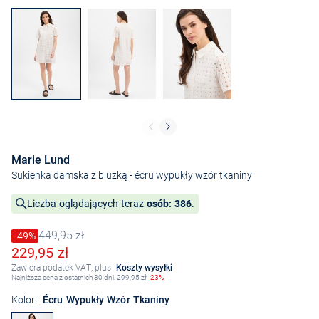
Marie Lund
Sukienka damska z bluzką
- écru wypukły wzór tkaniny
Liczba oglądających teraz
osób: 386
.
449,95 zł
Cena obniżona o
-49%
Stara cena
Obniżona cena
229,95 zł
Zawiera podatek VAT, plus
Koszty wysyłki
Najniższa cena z ostatnich 30 dni:
299,95
zł
-23%
Kolor:
Écru Wypukły Wzór Tkaniny