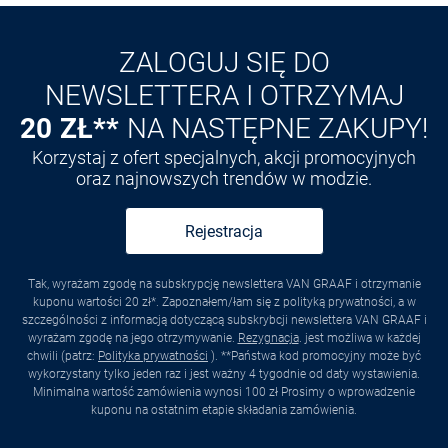
Odkryj aplikację VAN
GRAAF
ZALOGUJ SIĘ DO
NEWSLETTERA I OTRZYMAJ
20 ZŁ**
NA NASTĘPNE ZAKUPY!
Korzystaj z ofert specjalnych, akcji promocyjnych
oraz najnowszych trendów w modzie.
Rejestracja
Tak, wyrażam zgodę na subskrypcję newslettera VAN GRAAF i otrzymanie
kuponu wartości 20 zł*. Zapoznałem/łam się z polityką prywatności, a w
szczególności z informacją dotyczącą subskrybcji newslettera VAN GRAAF i
wyrażam zgodę na jego otrzymywanie.
Rezygnacja
. jest możliwa w każdej
chwili (patrz:
Polityka prywatności
). **Państwa kod promocyjny może być
wykorzystany tylko jeden raz i jest ważny 4 tygodnie od daty wystawienia.
Minimalna wartość zamówienia wynosi 100 zł Prosimy o wprowadzenie
kuponu na ostatnim etapie składania zamówienia.