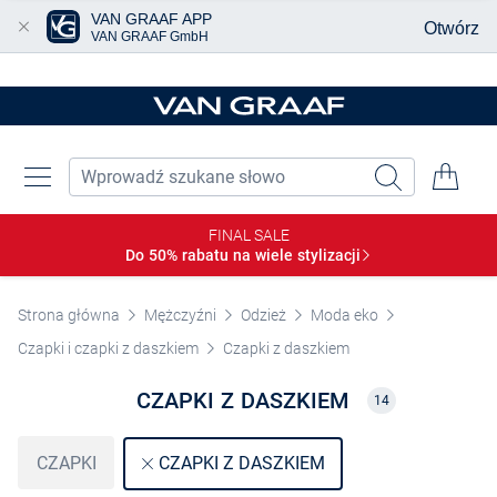
VAN GRAAF APP
Otwórz
VAN GRAAF GmbH
Przjedź do głównej zawartości
FINAL SALE
Do 50% rabatu na wiele
stylizacji
Strona główna
Mężczyźni
Odzież
Moda eko
Czapki i czapki z daszkiem
Czapki z daszkiem
CZAPKI Z DASZKIEM
14
CZAPKI
CZAPKI Z DASZKIEM