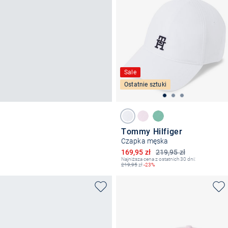
Sale
Ostatnie sztuki
Tommy Hilfiger
Czapka męska
Obniżona cena
169,95 zł
219,95 zł
Najniższa cena z ostatnich 30 dni:
219,95
zł
-23%