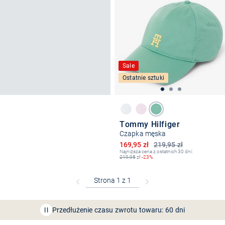
Sale
Ostatnie sztuki
Tommy Hilfiger
Czapka męska
Obniżona cena
169,95 zł
219,95 zł
Najniższa cena z ostatnich 30 dni:
219,95
zł
-23%
Bezpłatna dostawa z Friends
CLUB
Przedłużenie czasu zwrotu towaru: 60 dni