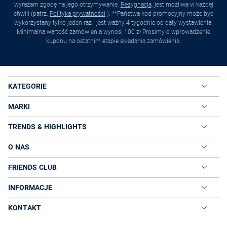
wyrażam zgodę na jego otrzymywanie.
Rezygnacja
. jest możliwa w każdej
chwili (patrz:
Polityka prywatności
). **Państwa kod promocyjny może być
wykorzystany tylko jeden raz i jest ważny 4 tygodnie od daty wystawienia.
Minimalna wartość zamówienia wynosi 100 zł Prosimy o wprowadzenie
kuponu na ostatnim etapie składania zamówienia.
KATEGORIE
MARKI
TRENDS & HIGHLIGHTS
O NAS
FRIENDS CLUB
INFORMACJE
KONTAKT