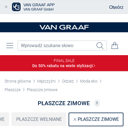
VAN GRAAF APP
Otwórz
VAN GRAAF GmbH
Przjedź do głównej zawartości
FINAL SALE
Do 50% rabatu na wiele
stylizacji
Strona główna
Mężczyźni
Odzież
Moda eko
Płaszcze
Płaszcze zimowe
PŁASZCZE ZIMOWE
1
WE
PŁASZCZE WEŁNIANE
PŁASZCZE ZIMOWE