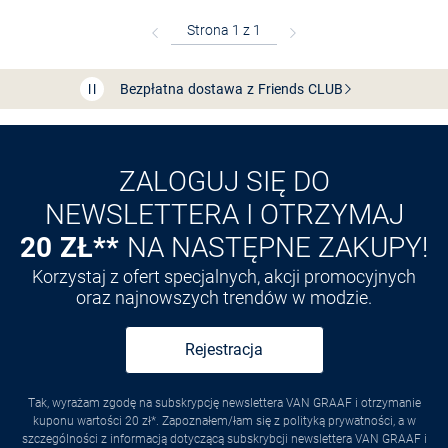
Bezpłatna dostawa z Friends
CLUB
Przedłużenie czasu zwrotu towaru: 60 dni
Odkryj aplikację VAN
GRAAF
ZALOGUJ SIĘ DO
NEWSLETTERA I OTRZYMAJ
20 ZŁ**
NA NASTĘPNE ZAKUPY!
Korzystaj z ofert specjalnych, akcji promocyjnych
oraz najnowszych trendów w modzie.
Rejestracja
Tak, wyrażam zgodę na subskrypcję newslettera VAN GRAAF i otrzymanie
kuponu wartości 20 zł*. Zapoznałem/łam się z polityką prywatności, a w
szczególności z informacją dotyczącą subskrybcji newslettera VAN GRAAF i