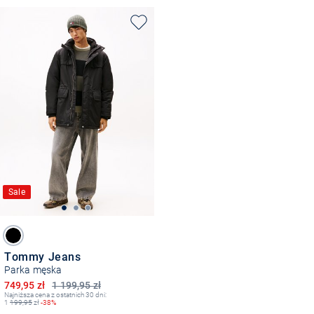
Sale
Tommy Jeans
Parka męska
Obniżona cena
749,95 zł
1 199,95 zł
Najniższa cena z ostatnich 30 dni:
1
199,95
zł
-38%