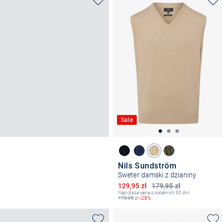
Sale
Nils Sundström
Sweter damski z dzianiny
Obniżona cena
129,95 zł
179,95 zł
Najniższa cena z ostatnich 30 dni:
179,95
zł
-28%