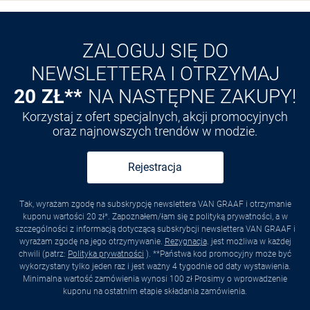
Przedłużenie czasu zwrotu towaru: 60 dni
Odkryj aplikację VAN
GRAAF
ZALOGUJ SIĘ DO
NEWSLETTERA I OTRZYMAJ
20 ZŁ**
NA NASTĘPNE ZAKUPY!
Korzystaj z ofert specjalnych, akcji promocyjnych
oraz najnowszych trendów w modzie.
Rejestracja
Tak, wyrażam zgodę na subskrypcję newslettera VAN GRAAF i otrzymanie
kuponu wartości 20 zł*. Zapoznałem/łam się z polityką prywatności, a w
szczególności z informacją dotyczącą subskrybcji newslettera VAN GRAAF i
wyrażam zgodę na jego otrzymywanie.
Rezygnacja
. jest możliwa w każdej
chwili (patrz:
Polityka prywatności
). **Państwa kod promocyjny może być
wykorzystany tylko jeden raz i jest ważny 4 tygodnie od daty wystawienia.
Minimalna wartość zamówienia wynosi 100 zł Prosimy o wprowadzenie
kuponu na ostatnim etapie składania zamówienia.