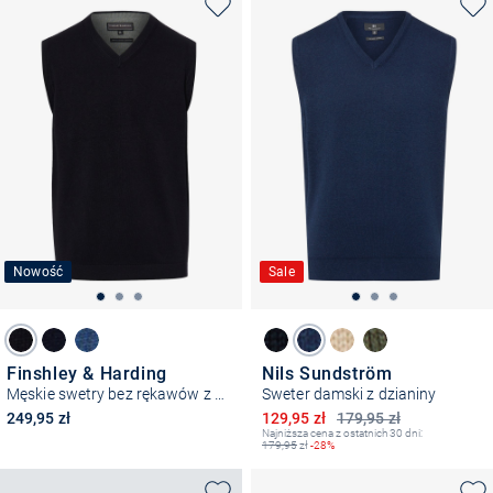
Nowość
Sale
Finshley & Harding
Nils Sundström
Męskie swetry bez rękawów z dzianiny
Sweter damski z dzianiny
Obniżona cena
249,95 zł
129,95 zł
179,95 zł
Najniższa cena z ostatnich 30 dni:
179,95
zł
-28%