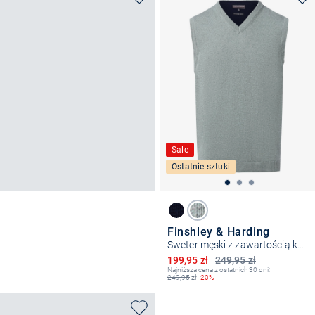
Sale
Ostatnie sztuki
Finshley & Harding
Sweter męski z zawartością kaszmiru
Obniżona cena
199,95 zł
249,95 zł
Najniższa cena z ostatnich 30 dni:
249,95
zł
-20%