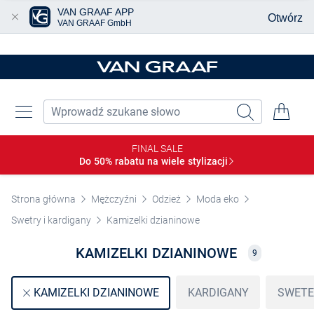
VAN GRAAF APP
Otwórz
VAN GRAAF GmbH
Przjedź do głównej zawartości
FINAL SALE
Do 50% rabatu na wiele
stylizacji
Strona główna
Mężczyźni
Odzież
Moda eko
Swetry i kardigany
Kamizelki dzianinowe
KAMIZELKI DZIANINOWE
9
KARDIGANY
SWETE
KAMIZELKI DZIANINOWE