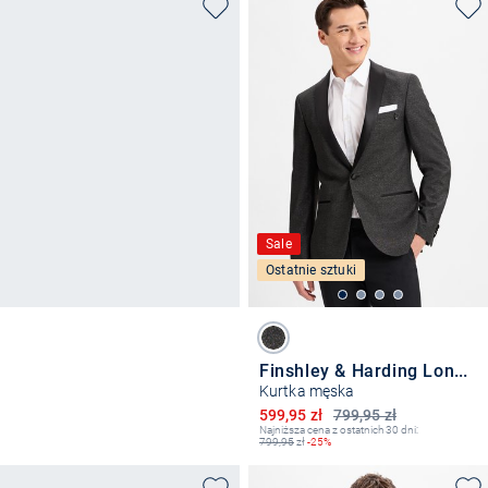
Sale
Ostatnie sztuki
Finshley & Harding London
Kurtka męska
Obniżona cena
599,95 zł
799,95 zł
Najniższa cena z ostatnich 30 dni:
799,95
zł
-25%