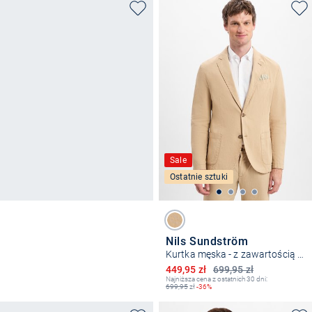
Sale
Ostatnie sztuki
Nils Sundström
Kurtka męska - z zawartością lnu
Obniżona cena
449,95 zł
699,95 zł
Najniższa cena z ostatnich 30 dni:
699,95
zł
-36%