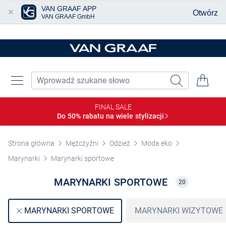
VAN GRAAF APP
Otwórz
VAN GRAAF GmbH
Przjedź do głównej zawartości
FINAL SALE
Do 50% rabatu na wiele
stylizacji
Strona główna
Mężczyźni
Odzież
Moda eko
Marynarki
Marynarki sportowe
MARYNARKI SPORTOWE
20
MARYNARKI WIZYTOWE
MARYNARKI SPORTOWE