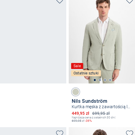
Sale
Ostatnie sztuki
Nils Sundström
Kurtka męska z zawartością lnu
Obniżona cena
449,95 zł
699,95 zł
Najniższa cena z ostatnich 30 dni:
699,95
zł
-36%