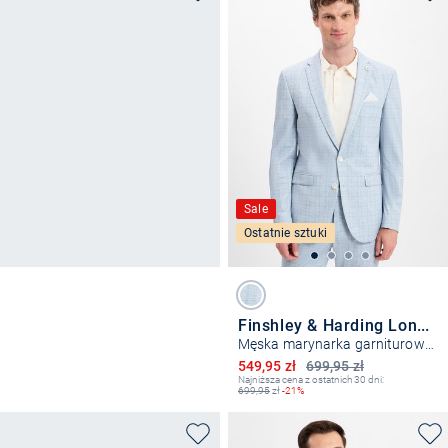
Sale
Ostatnie sztuki
Finshley & Harding London
Męska marynarka garniturowa - Brixdon
Obniżona cena
549,95 zł
699,95 zł
Najniższa cena z ostatnich 30 dni:
699,95
zł
-21%