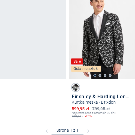
Sale
Ostatnie sztuki
Finshley & Harding London
Kurtka męska - Brixdon
Obniżona cena
599,95 zł
799,95 zł
Najniższa cena z ostatnich 30 dni:
799,95
zł
-25%