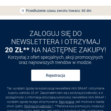
Bezpłatna dostawa z Friends
CLUB
Przedłużenie czasu zwrotu towaru: 60 dni
Odkryj aplikację VAN
GRAAF
ZALOGUJ SIĘ DO
NEWSLETTERA I OTRZYMAJ
20 ZŁ**
NA NASTĘPNE ZAKUPY!
Korzystaj z ofert specjalnych, akcji promocyjnych
oraz najnowszych trendów w modzie.
Rejestracja
Tak, wyrażam zgodę na subskrypcję newslettera VAN GRAAF i otrzymanie
kuponu wartości 20 zł*. Zapoznałem/łam się z polityką prywatności, a w
szczególności z informacją dotyczącą subskrybcji newslettera VAN GRAAF i
wyrażam zgodę na jego otrzymywanie.
Rezygnacja
. jest możliwa w każdej
chwili (patrz:
Polityka prywatności
). **Państwa kod promocyjny może być
wykorzystany tylko jeden raz i jest ważny 4 tygodnie od daty wystawienia.