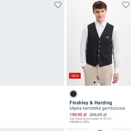
Sale
Finshley & Harding
Męska kamizelka garniturowa
Obniżona cena
159,95 zł
299,95 zł
Najniższa cena z ostatnich 30 dni:
199,95
zł
-20%