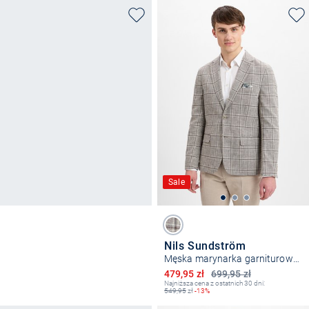
Sale
Nils Sundström
Męska marynarka garniturowa z zawartością lnu
Obniżona cena
479,95 zł
699,95 zł
Najniższa cena z ostatnich 30 dni:
549,95
zł
-13%