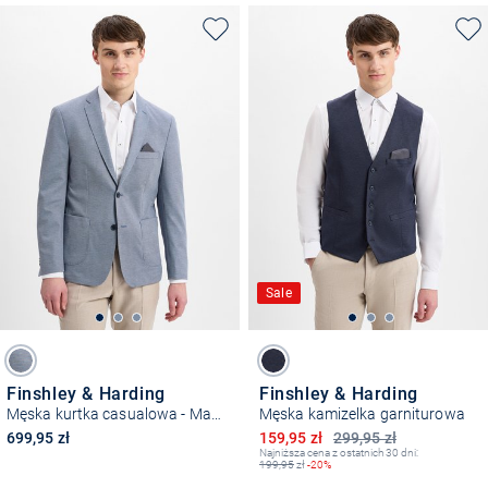
Sale
Finshley & Harding
Finshley & Harding
Męska kurtka casualowa - Maarten
Męska kamizelka garniturowa
Obniżona cena
699,95 zł
159,95 zł
299,95 zł
Najniższa cena z ostatnich 30 dni:
199,95
zł
-20%