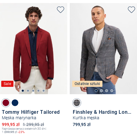
Sale
Ostatnie sztuki
Tommy Hilfiger Tailored
Finshley & Harding London
Męska marynarka
Kurtka męska
Obniżona cena
999,95 zł
1 299,95 zł
799,95 zł
Najniższa cena z ostatnich 30 dni:
1
299,95
zł
-23%