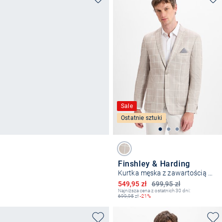
Sale
Ostatnie sztuki
Finshley & Harding
Kurtka męska z zawartością wiskozy - Maarten - Maarten
Obniżona cena
549,95 zł
699,95 zł
Najniższa cena z ostatnich 30 dni:
699,95
zł
-21%