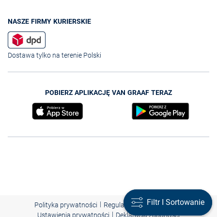
NASZE FIRMY KURIERSKIE
Dostawa tylko na terenie Polski
POBIERZ APLIKACJĘ VAN GRAAF TERAZ
Filtr I Sortowanie
Filtr I Sortowanie
|
|
|
Polityka prywatności
Regulamin
Nota prawna
|
Ustawienia prywatności
Deklaracja zgodności