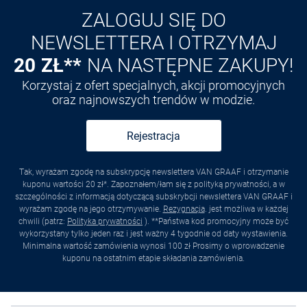
ZALOGUJ SIĘ DO
NEWSLETTERA I OTRZYMAJ
20 ZŁ**
NA NASTĘPNE ZAKUPY!
Korzystaj z ofert specjalnych, akcji promocyjnych
oraz najnowszych trendów w modzie.
Rejestracja
Tak, wyrażam zgodę na subskrypcję newslettera VAN GRAAF i otrzymanie
kuponu wartości 20 zł*. Zapoznałem/łam się z polityką prywatności, a w
szczególności z informacją dotyczącą subskrybcji newslettera VAN GRAAF i
wyrażam zgodę na jego otrzymywanie.
Rezygnacja
. jest możliwa w każdej
chwili (patrz:
Polityka prywatności
). **Państwa kod promocyjny może być
wykorzystany tylko jeden raz i jest ważny 4 tygodnie od daty wystawienia.
Minimalna wartość zamówienia wynosi 100 zł Prosimy o wprowadzenie
kuponu na ostatnim etapie składania zamówienia.