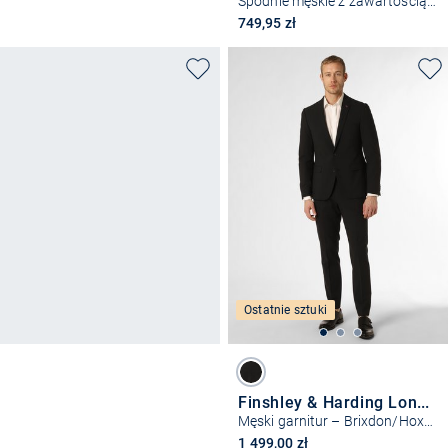
Spodnie męskie z zawartością wełny - Blayr
749,95 zł
Ostatnie sztuki
Finshley & Harding London
Męski garnitur – Brixdon/Hoxdon
1 499,00 zł