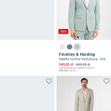
Sale
Finshley & Harding
Męska kurtka modułowa - Steven
Obniżona cena
549,95 zł
699,95 zł
Najniższa cena z ostatnich 30 dni:
699,95
zł
-21%