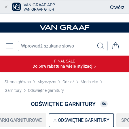
VAN GRAAF APP
Otwórz
VAN GRAAF GmbH
Przjedź do głównej zawartości
FINAL SALE
Do 50% rabatu na wiele
stylizacji
Strona główna
Mężczyźni
Odzież
Moda eko
Garnitury
Odświętne garnitury
ODŚWIĘTNE GARNITURY
56
RKI GARNITUROWE
SP
ODŚWIĘTNE GARNITURY