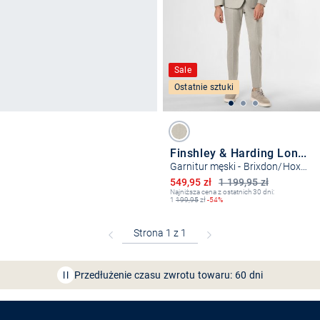
Sale
Ostatnie sztuki
Finshley & Harding London
Garnitur męski - Brixdon/Hoxdon
Obniżona cena
549,95 zł
1 199,95 zł
Najniższa cena z ostatnich 30 dni:
1
199,95
zł
-54%
Bezpłatna dostawa z Friends
CLUB
Przedłużenie czasu zwrotu towaru: 60 dni
Odkryj aplikację VAN
GRAAF