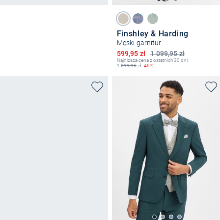
Finshley & Harding
Męski garnitur
Obniżona cena
599,95 zł
1 099,95 zł
Najniższa cena z ostatnich 30 dni:
1
099,95
zł
-45%