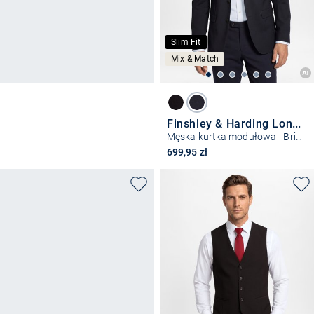
Slim Fit
Mix & Match
Finshley & Harding London
Męska kurtka modułowa - Brixdon
699,95 zł