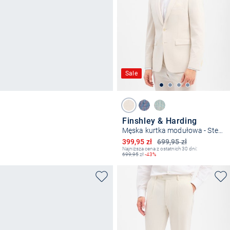
Sale
Finshley & Harding
Męska kurtka modułowa - Steven
Obniżona cena
399,95 zł
699,95 zł
Najniższa cena z ostatnich 30 dni:
699,95
zł
-43%