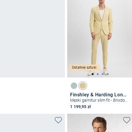
Ostatnie sztuki
Finshley & Harding London
Męski garnitur slim fit - Brixdon-Hoxdon
1 199,95 zł