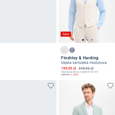
Sale
Finshley & Harding
Męska kamizelka modułowa
Obniżona cena
199,95 zł
349,95 zł
Najniższa cena z ostatnich 30 dni:
349,95
zł
-43%