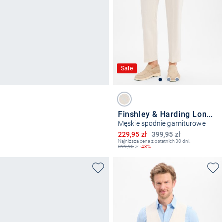
Sale
Finshley & Harding London
Męskie spodnie garniturowe
Obniżona cena
229,95 zł
399,95 zł
Najniższa cena z ostatnich 30 dni:
399,95
zł
-43%