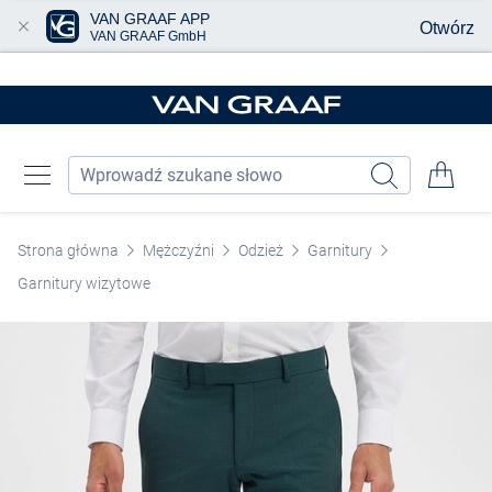
VAN GRAAF APP
Otwórz
VAN GRAAF GmbH
Przjedź do głównej zawartości
Strona główna
Mężczyźni
Odzież
Garnitury
Garnitury wizytowe