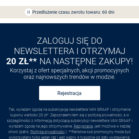
Przedłużenie czasu zwrotu towaru: 60 dni
Odkryj aplikację VAN
GRAAF
ZALOGUJ SIĘ DO
NEWSLETTERA I OTRZYMAJ
20 ZŁ**
NA NASTĘPNE ZAKUPY!
Korzystaj z ofert specjalnych, akcji promocyjnych
oraz najnowszych trendów w modzie.
Rejestracja
Tak, wyrażam zgodę na subskrypcję newslettera VAN GRAAF i otrzymanie
kuponu wartości 20 zł*. Zapoznałem/łam się z polityką prywatności, a w
szczególności z informacją dotyczącą subskrybcji newslettera VAN GRAAF i
wyrażam zgodę na jego otrzymywanie.
Rezygnacja
. jest możliwa w każdej
chwili (patrz:
Polityka prywatności
). **Państwa kod promocyjny może być
wykorzystany tylko jeden raz i jest ważny 4 tygodnie od daty wystawienia.