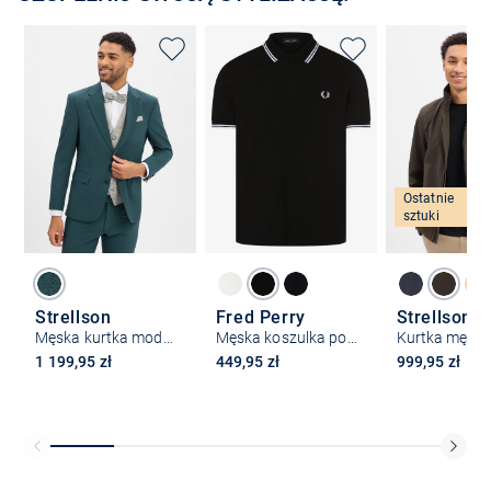
Ostatnie
sztuki
Strellson
Fred Perry
Strellson
Męska kurtka modułowa z zawartością wełny - Melvin
Męska koszulka polo
Kurtka męsk
1 199,95 zł
449,95 zł
999,95 zł
Bezpłatna dostawa z Friends
CLUB