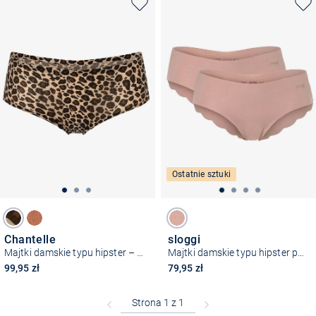
Ostatnie sztuki
Chantelle
sloggi
Majtki damskie typu hipster – SoftStretch
Majtki damskie typu hipster pakowane po 2 szt. – Zero
99,95 zł
79,95 zł
Bezpłatna dostawa z Friends
CLUB