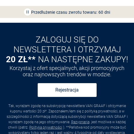
Przedłużenie czasu zwrotu towaru: 60 dni
Odkryj aplikację VAN
GRAAF
ZALOGUJ SIĘ DO
NEWSLETTERA I OTRZYMAJ
20 ZŁ**
NA NASTĘPNE ZAKUPY!
Korzystaj z ofert specjalnych, akcji promocyjnych
oraz najnowszych trendów w modzie.
Rejestracja
Tak, wyrażam zgodę na subskrypcję newslettera VAN GRAAF i otrzymanie
kuponu wartości 20 zł*. Zapoznałem/łam się z polityką prywatności, a w
szczególności z informacją dotyczącą subskrybcji newslettera VAN GRAAF i
wyrażam zgodę na jego otrzymywanie.
Rezygnacja
. jest możliwa w każdej
chwili (patrz:
Polityka prywatności
). **Państwa kod promocyjny może być
wykorzystany tylko jeden raz i jest ważny 4 tygodnie od daty wystawienia.