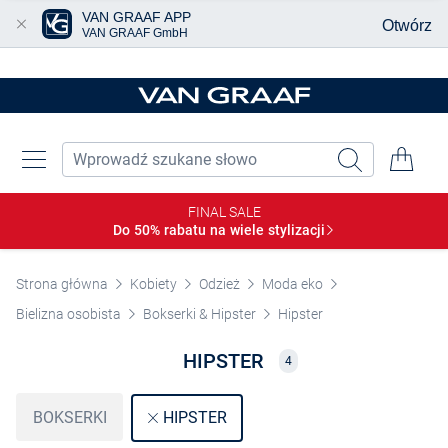
VAN GRAAF APP
Otwórz
VAN GRAAF GmbH
Przjedź do głównej zawartości
FINAL SALE
Do 50% rabatu na wiele
stylizacji
Strona główna
Kobiety
Odzież
Moda eko
Bielizna osobista
Bokserki & Hipster
Hipster
HIPSTER
4
BOKSERKI
HIPSTER