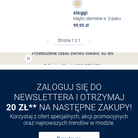
sloggi
Majtki damskie w 2-paku
99,95 zł
Bezpłatna dostawa z Friends
CLUB
Przedłużenie czasu zwrotu towaru: 60 dni
Odkryj aplikację VAN
GRAAF
ZALOGUJ SIĘ DO
NEWSLETTERA I OTRZYMAJ
20 ZŁ**
NA NASTĘPNE ZAKUPY!
Korzystaj z ofert specjalnych, akcji promocyjnych
oraz najnowszych trendów w modzie.