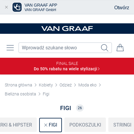
VAN GRAAF APP
Otwórz
VAN GRAAF GmbH
Przjedź do głównej zawartości
FINAL SALE
Do 50% rabatu na wiele
stylizacji
Strona główna
Kobiety
Odzież
Moda eko
Bielizna osobista
Figi
FIGI
26
RKI & HIPSTER
PODKOSZULKI
STRINGI
FIGI