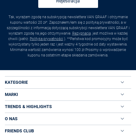
Rejestracja
Tak, wyrażam zgodę na subskrypcję newslettera VAN GRAAF i otrzymanie
kuponu wartości 20 zł*. Zapoznałem/łam się z polityką prywatności, a w
szczególności z informacją dotyczącą subskrybcji newslettera VAN GRAAF i
wyrażam zgodę na jego otrzymywanie.
Rezygnacja
. jest możliwa w każdej
chwili (patrz:
Polityka prywatności
). **Państwa kod promocyjny może być
wykorzystany tylko jeden raz i jest ważny 4 tygodnie od daty wystawienia.
Minimalna wartość zamówienia wynosi 100 zł Prosimy o wprowadzenie
kuponu na ostatnim etapie składania zamówienia.
KATEGORIE
MARKI
TRENDS & HIGHLIGHTS
O NAS
FRIENDS CLUB