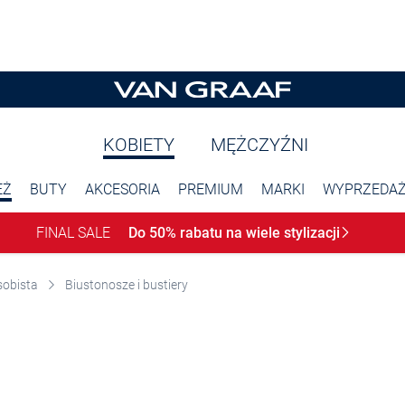
KOBIETY
MĘŻCZYŹNI
EŻ
BUTY
AKCESORIA
PREMIUM
MARKI
WYPRZEDA
FINAL SALE
Do 50% rabatu na wiele
stylizacji
sobista
Biustonosze i bustiery