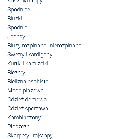
Koszulki i topy
Spódnice
Bluzki
Spodnie
Jeansy
Bluzy rozpinane i nierozpinane
Swetry i kardigany
Kurtki i kamizelki
Blezery
Bielizna osobista
Moda plażowa
Odzież domowa
Odzież sportowa
Kombinezony
Płaszcze
Skarpety i rajstopy