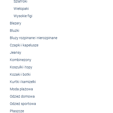
Szlafroki
Wielopaki
Wysokie figi
Blezery
Bluzki
Bluzy rozpinane i nierozpinane
Czapki i kapelusze
Jeansy
Kombinezony
Koszulki i topy
Kozaki i botki
Kurtki i kamizelki
Moda plażowa
Odzież domowa
Odzież sportowa
Płaszcze