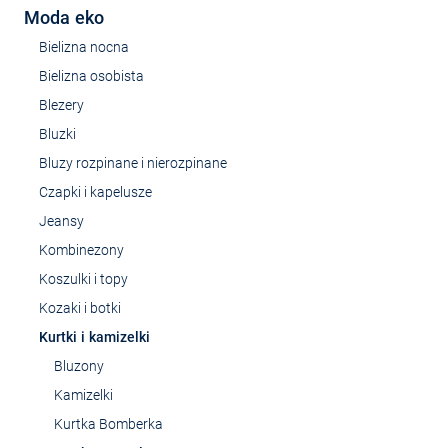
Moda eko
Bielizna nocna
Bielizna osobista
Blezery
Bluzki
Bluzy rozpinane i nierozpinane
Czapki i kapelusze
Jeansy
Kombinezony
Koszulki i topy
Kozaki i botki
Kurtki i kamizelki
Bluzony
Kamizelki
Kurtka Bomberka