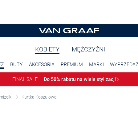
KOBIETY
MĘŻCZYŹNI
EŻ
BUTY
AKCESORIA
PREMIUM
MARKI
WYPRZEDA
FINAL SALE
Do 50% rabatu na wiele
stylizacji
mizelki
Kurtka Koszulowa