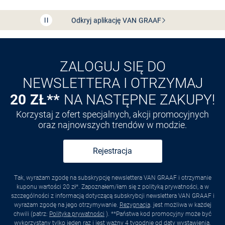
Odkryj aplikację VAN
GRAAF
ZALOGUJ SIĘ DO
NEWSLETTERA I OTRZYMAJ
20 ZŁ**
NA NASTĘPNE ZAKUPY!
Korzystaj z ofert specjalnych, akcji promocyjnych
oraz najnowszych trendów w modzie.
Rejestracja
Tak, wyrażam zgodę na subskrypcję newslettera VAN GRAAF i otrzymanie
kuponu wartości 20 zł*. Zapoznałem/łam się z polityką prywatności, a w
szczególności z informacją dotyczącą subskrybcji newslettera VAN GRAAF i
wyrażam zgodę na jego otrzymywanie.
Rezygnacja
. jest możliwa w każdej
chwili (patrz:
Polityka prywatności
). **Państwa kod promocyjny może być
wykorzystany tylko jeden raz i jest ważny 4 tygodnie od daty wystawienia.