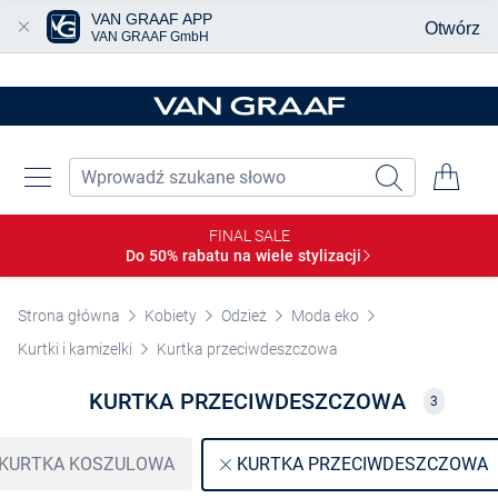
VAN GRAAF APP
Otwórz
VAN GRAAF GmbH
Przjedź do głównej zawartości
FINAL SALE
Do 50% rabatu na wiele
stylizacji
Strona główna
Kobiety
Odzież
Moda eko
Kurtki i kamizelki
Kurtka przeciwdeszczowa
KURTKA PRZECIWDESZCZOWA
3
KURTKA KOSZULOWA
KURTKA PRZECIWDESZCZOWA