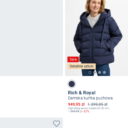
Sale
Ostatnie sztuki
Rich & Royal
Damska kurtka puchowa
Obniżona cena
949,95 zł
1 399,95 zł
Najniższa cena z ostatnich 30 dni:
1
399,95
zł
-32%