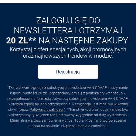
Odkryj aplikację VAN
GRAAF
ZALOGUJ SIĘ DO
NEWSLETTERA I OTRZYMAJ
20 ZŁ**
NA NASTĘPNE ZAKUPY!
Korzystaj z ofert specjalnych, akcji promocyjnych
oraz najnowszych trendów w modzie.
Rejestracja
Tak, wyrażam zgodę na subskrypcję newslettera VAN GRAAF i otrzymanie
kuponu wartości 20 zł*. Zapoznałem/łam się z polityką prywatności, a w
szczególności z informacją dotyczącą subskrybcji newslettera VAN GRAAF i
wyrażam zgodę na jego otrzymywanie.
Rezygnacja
. jest możliwa w każdej
chwili (patrz:
Polityka prywatności
). **Państwa kod promocyjny może być
wykorzystany tylko jeden raz i jest ważny 4 tygodnie od daty wystawienia.
Minimalna wartość zamówienia wynosi 100 zł Prosimy o wprowadzenie
kuponu na ostatnim etapie składania zamówienia.