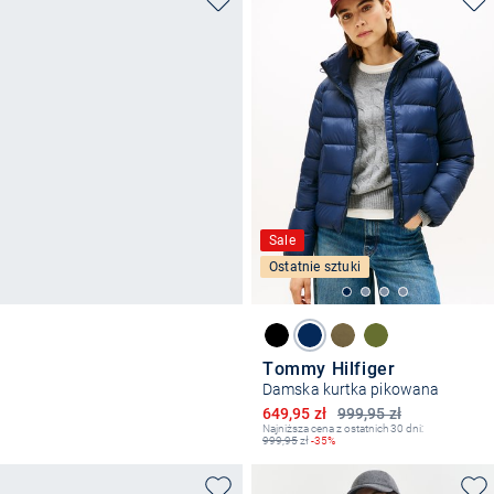
Sale
Ostatnie sztuki
Tommy Hilfiger
Damska kurtka pikowana
Obniżona cena
649,95 zł
999,95 zł
Najniższa cena z ostatnich 30 dni:
999,95
zł
-35%