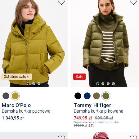
Ostatnie sztuki
Sale
Marc O'Polo
Tommy Hilfiger
Damska kurtka puchowa
Damska kurtka pikowana
Obniżona cena
1 349,95 zł
749,95 zł
999,95 zł
Najniższa cena z ostatnich 30 dni:
999,95
zł
-25%