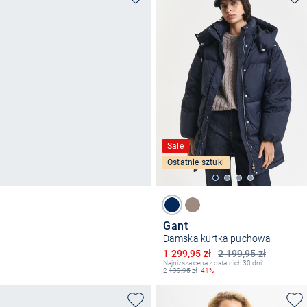
Sale
Ostatnie sztuki
Gant
Damska kurtka puchowa
Obniżona cena
1 299,95 zł
2 199,95 zł
Najniższa cena z ostatnich 30 dni:
2
199,95
zł
-41%