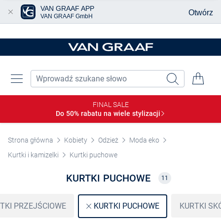
VAN GRAAF APP
Otwórz
VAN GRAAF GmbH
Przjedź do głównej zawartości
FINAL SALE
Do 50% rabatu na wiele
stylizacji
Strona główna
Kobiety
Odzież
Moda eko
Kurtki i kamizelki
Kurtki puchowe
KURTKI PUCHOWE
11
TKI PRZEJŚCIOWE
KURTKI SK
KURTKI PUCHOWE