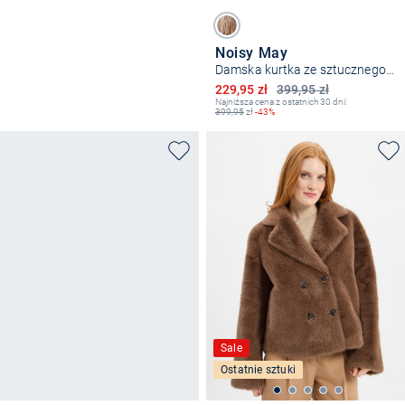
Noisy May
Damska kurtka ze sztucznego futra - NMJennifer
Obniżona cena
229,95 zł
399,95 zł
Najniższa cena z ostatnich 30 dni:
399,95
zł
-43%
Sale
Ostatnie sztuki