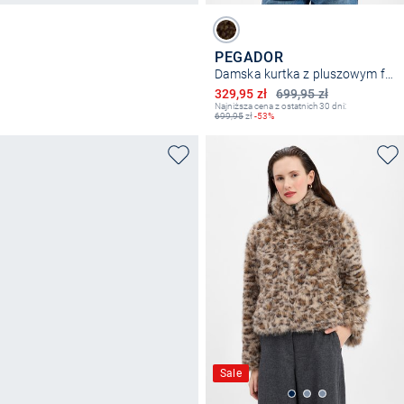
PEGADOR
Damska kurtka z pluszowym futerkiem - Laja
Obniżona cena
329,95 zł
699,95 zł
Najniższa cena z ostatnich 30 dni:
699,95
zł
-53%
Sale