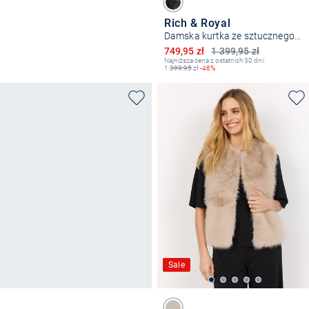
Rich & Royal
Damska kurtka ze sztucznego futra
Obniżona cena
749,95 zł
1 399,95 zł
Najniższa cena z ostatnich 30 dni:
1
399,95
zł
-46%
Sale