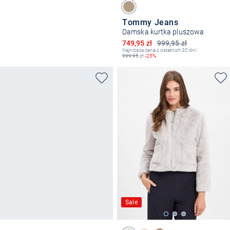
Tommy Jeans
Damska kurtka pluszowa
Obniżona cena
749,95 zł
999,95 zł
Najniższa cena z ostatnich 30 dni:
999,95
zł
-25%
Sale