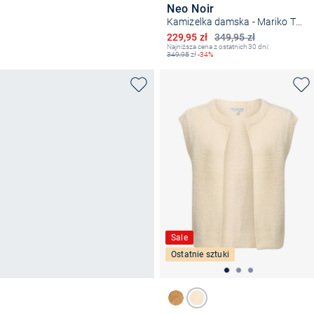
Neo Noir
Kamizelka damska - Mariko Teddy
Obniżona cena
229,95 zł
349,95 zł
Najniższa cena z ostatnich 30 dni:
349,95
zł
-34%
Sale
Ostatnie sztuki