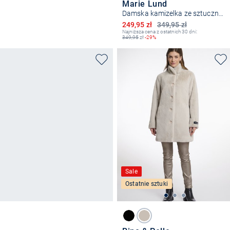
Marie Lund
Damska kamizelka ze sztucznego futra
Obniżona cena
249,95 zł
349,95 zł
Najniższa cena z ostatnich 30 dni:
349,95
zł
-29%
Sale
Ostatnie sztuki