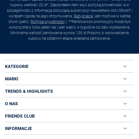
kuponu wartości 20 zł*. Zapoznałem/łam się z polityką prywatności, a w
szczególności z informacją dotyczącą subskrybcji newslettera VAN GRAAF i
wyrażam zgodę na jego otrzymywanie.
Rezygnacja
. jest możliwa w każdej
chwili (patrz:
Polityka prywatności
). **Państwa kod promocyjny może być
wykorzystany tylko jeden raz i jest ważny 4 tygodnie od daty wystawienia.
Minimalna wartość zamówienia wynosi 100 zł Prosimy o wprowadzenie
kuponu na ostatnim etapie składania zamówienia.
KATEGORIE
MARKI
TRENDS & HIGHLIGHTS
O NAS
FRIENDS CLUB
INFORMACJE