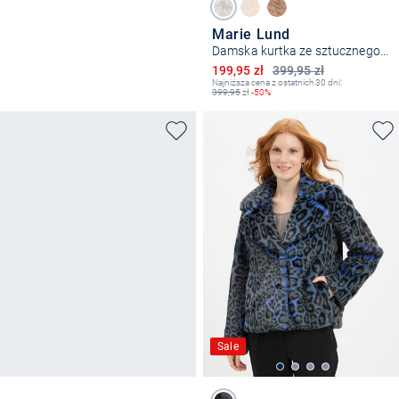
Marie Lund
Damska kurtka ze sztucznego futra
Obniżona cena
199,95 zł
399,95 zł
Najniższa cena z ostatnich 30 dni:
399,95
zł
-50%
Sale