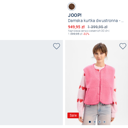
JOOP!
Damska kurtka dwustronna - Orsina
Obniżona cena
949,95 zł
1 399,95 zł
Najniższa cena z ostatnich 30 dni:
1
399,95
zł
-32%
Sale