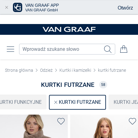
VAN GRAAF APP
Otwórz
VAN GRAAF GmbH
Przjedź do głównej zawartości
Strona główna
Odzież
Kurtki i kamizelki
kurtki futrzane
KURTKI FUTRZANE
58
URTKI FUNKCYJNE
KURTKI J
KURTKI FUTRZANE