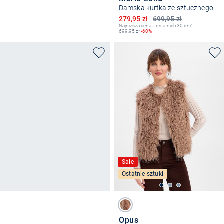
Damska kurtka ze sztucznego futra
Obniżona cena
279,95 zł
699,95 zł
Najniższa cena z ostatnich 30 dni:
699,95
zł
-60%
Sale
Ostatnie sztuki
Opus