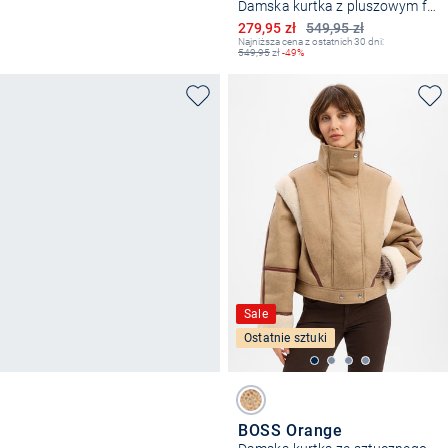
Damska kurtka z pluszowym futerkiem - Bubbly
Obniżona cena
279,95 zł
549,95 zł
Najniższa cena z ostatnich 30 dni:
549,95
zł
-49%
Sale
Ostatnie sztuki
BOSS Orange