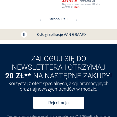
Obniżona cena
329,95 zł
499,95 zł
Najniższa cena z ostatnich 30 dni:
499,95
zł
-34%
Bezpłatna dostawa z Friends
CLUB
Przedłużenie czasu zwrotu towaru: 60 dni
Odkryj aplikację VAN
GRAAF
ZALOGUJ SIĘ DO
NEWSLETTERA I OTRZYMAJ
20 ZŁ**
NA NASTĘPNE ZAKUPY!
Korzystaj z ofert specjalnych, akcji promocyjnych
oraz najnowszych trendów w modzie.
Rejestracja
Tak, wyrażam zgodę na subskrypcję newslettera VAN GRAAF i otrzymanie