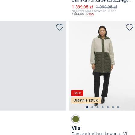
Damska kurtka ze sztucznego futra - Cheerlea
Obniżona cena
1 399,95 zł
1 999,95 zł
Najniższa cena z ostatnich 30 dni:
1
999,95
zł
-30%
Sale
Ostatnie sztuki
Vila
Damska kurtka pikowana - VITone