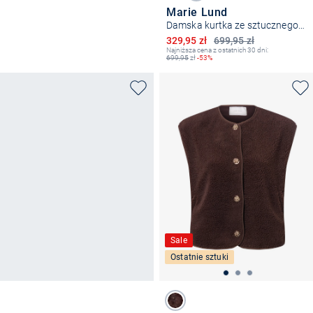
Marie Lund
Damska kurtka ze sztucznego futra
Obniżona cena
329,95 zł
699,95 zł
Najniższa cena z ostatnich 30 dni:
699,95
zł
-53%
Sale
Ostatnie sztuki