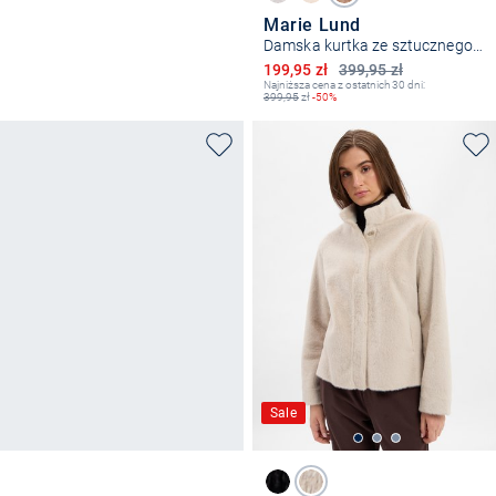
Marie Lund
Damska kurtka ze sztucznego futra
Obniżona cena
199,95 zł
399,95 zł
Najniższa cena z ostatnich 30 dni:
399,95
zł
-50%
Sale