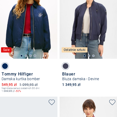
Sale
Ostatnie sztuki
Tommy Hilfiger
Blauer
Damska kurtka bomber
Bluza damska - Devine
Obniżona cena
549,95 zł
1 099,95 zł
1 349,95 zł
Najniższa cena z ostatnich 30 dni:
1
099,95
zł
-50%