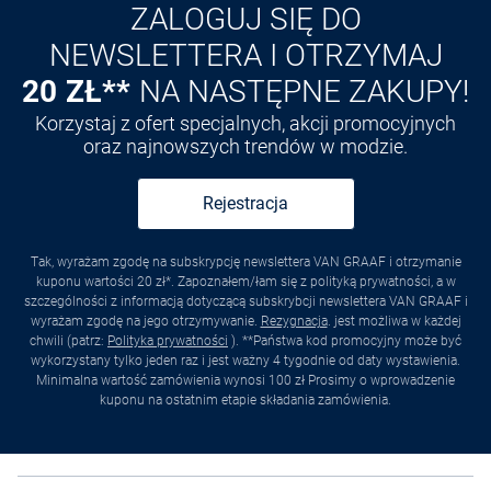
ZALOGUJ SIĘ DO
NEWSLETTERA I OTRZYMAJ
20 ZŁ**
NA NASTĘPNE ZAKUPY!
Korzystaj z ofert specjalnych, akcji promocyjnych
oraz najnowszych trendów w modzie.
Rejestracja
Tak, wyrażam zgodę na subskrypcję newslettera VAN GRAAF i otrzymanie
kuponu wartości 20 zł*. Zapoznałem/łam się z polityką prywatności, a w
szczególności z informacją dotyczącą subskrybcji newslettera VAN GRAAF i
wyrażam zgodę na jego otrzymywanie.
Rezygnacja
. jest możliwa w każdej
chwili (patrz:
Polityka prywatności
). **Państwa kod promocyjny może być
wykorzystany tylko jeden raz i jest ważny 4 tygodnie od daty wystawienia.
Minimalna wartość zamówienia wynosi 100 zł Prosimy o wprowadzenie
kuponu na ostatnim etapie składania zamówienia.