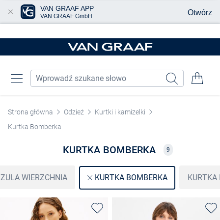
VAN GRAAF APP
Otwórz
VAN GRAAF GmbH
Przjedź do głównej zawartości
Strona główna
Odzież
Kurtki i kamizelki
Kurtka Bomberka
KURTKA BOMBERKA
9
ZULA WIERZCHNIA
KURTKA
KURTKA BOMBERKA