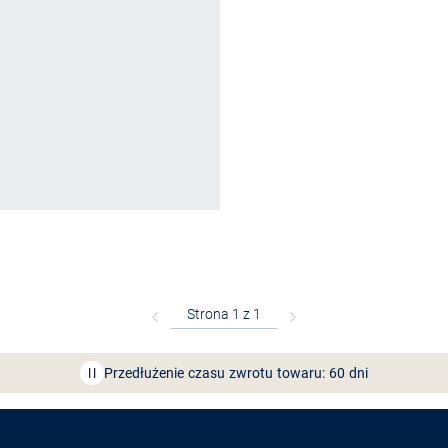
Bezpłatna dostawa z Friends
CLUB
Przedłużenie czasu zwrotu towaru: 60 dni
Odkryj aplikację VAN
GRAAF