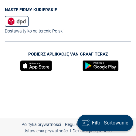
NASZE FIRMY KURIERSKIE
Dostawa tylko na terenie Polski
POBIERZ APLIKACJĘ VAN GRAAF TERAZ
Filtr I Sortowanie
Filtr I Sortowanie
|
|
|
Polityka prywatności
Regulamin
Nota prawna
|
Ustawienia prywatności
Deklaracja zgodności