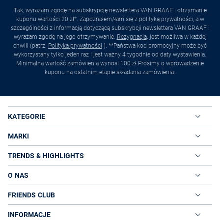
Tak, wyrażam zgodę na subskrypcję newslettera VAN GRAAF i otrzymanie
kuponu wartości 20 zł*. Zapoznałem/łam się z polityką prywatności, a w
szczególności z informacją dotyczącą subskrybcji newslettera VAN GRAAF i
wyrażam zgodę na jego otrzymywanie.
Rezygnacja
. jest możliwa w każdej
chwili (patrz:
Polityka prywatności
). **Państwa kod promocyjny może być
wykorzystany tylko jeden raz i jest ważny 4 tygodnie od daty wystawienia.
Minimalna wartość zamówienia wynosi 100 zł Prosimy o wprowadzenie
kuponu na ostatnim etapie składania zamówienia.
KATEGORIE
MARKI
TRENDS & HIGHLIGHTS
O NAS
FRIENDS CLUB
INFORMACJE