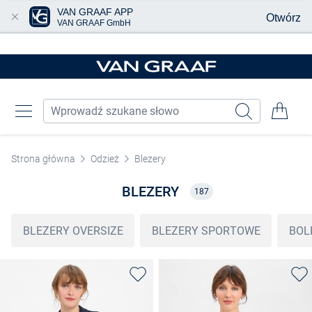
VAN GRAAF APP
Otwórz
VAN GRAAF GmbH
Przjedź do głównej zawartości
Strona główna
Odzież
Blezery
BLEZERY
187
BLEZERY OVERSIZE
BLEZERY SPORTOWE
BOL