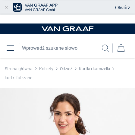
VAN GRAAF APP
Otwórz
VAN GRAAF GmbH
Przjedź do głównej zawartości
Strona główna
Kobiety
Odzież
Kurtki i kamizelki
kurtki futrzane