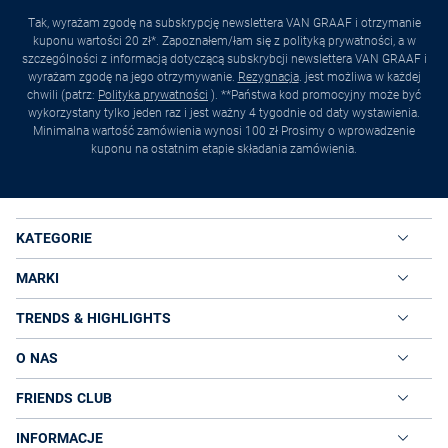
Tak, wyrażam zgodę na subskrypcję newslettera VAN GRAAF i otrzymanie
kuponu wartości 20 zł*. Zapoznałem/łam się z polityką prywatności, a w
szczególności z informacją dotyczącą subskrybcji newslettera VAN GRAAF i
wyrażam zgodę na jego otrzymywanie.
Rezygnacja
. jest możliwa w każdej
chwili (patrz:
Polityka prywatności
). **Państwa kod promocyjny może być
wykorzystany tylko jeden raz i jest ważny 4 tygodnie od daty wystawienia.
Minimalna wartość zamówienia wynosi 100 zł Prosimy o wprowadzenie
kuponu na ostatnim etapie składania zamówienia.
KATEGORIE
MARKI
TRENDS & HIGHLIGHTS
O NAS
FRIENDS CLUB
INFORMACJE