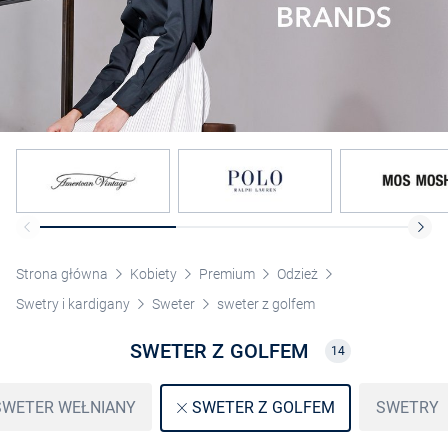
Strona główna
Kobiety
Premium
Odzież
Swetry i kardigany
Sweter
sweter z golfem
SWETER Z GOLFEM
14
SWETER WEŁNIANY
SWETRY
SWETER Z GOLFEM