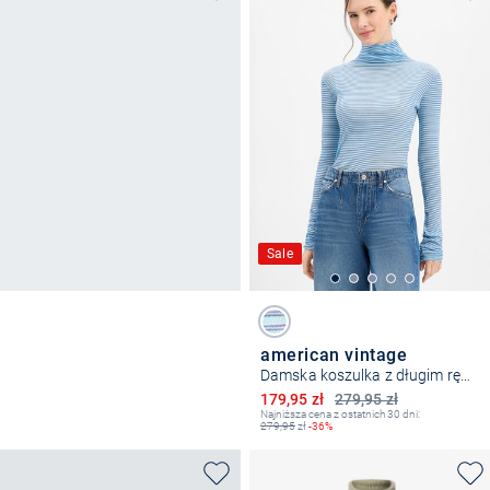
Sale
american vintage
Damska koszulka z długim rękawem
Obniżona cena
179,95 zł
279,95 zł
Najniższa cena z ostatnich 30 dni:
279,95
zł
-36%