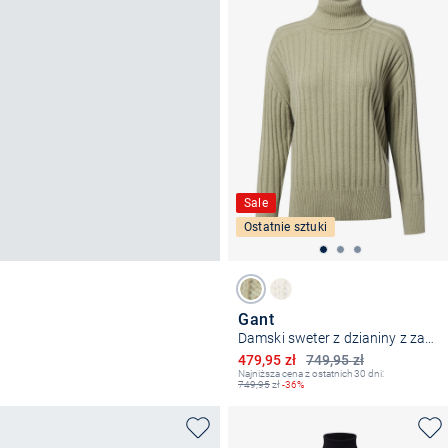
Sale
Ostatnie sztuki
Gant
Damski sweter z dzianiny z zawartością wełny
Obniżona cena
479,95 zł
749,95 zł
Najniższa cena z ostatnich 30 dni:
749,95
zł
-36%