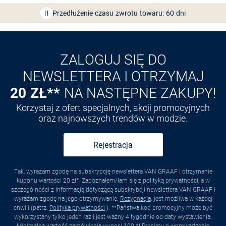
Przedłużenie czasu zwrotu towaru: 60 dni
Odkryj aplikację VAN
GRAAF
ZALOGUJ SIĘ DO
NEWSLETTERA I OTRZYMAJ
20 ZŁ**
NA NASTĘPNE ZAKUPY!
Korzystaj z ofert specjalnych, akcji promocyjnych
oraz najnowszych trendów w modzie.
Rejestracja
Tak, wyrażam zgodę na subskrypcję newslettera VAN GRAAF i otrzymanie
kuponu wartości 20 zł*. Zapoznałem/łam się z polityką prywatności, a w
szczególności z informacją dotyczącą subskrybcji newslettera VAN GRAAF i
wyrażam zgodę na jego otrzymywanie.
Rezygnacja
. jest możliwa w każdej
chwili (patrz:
Polityka prywatności
). **Państwa kod promocyjny może być
wykorzystany tylko jeden raz i jest ważny 4 tygodnie od daty wystawienia.