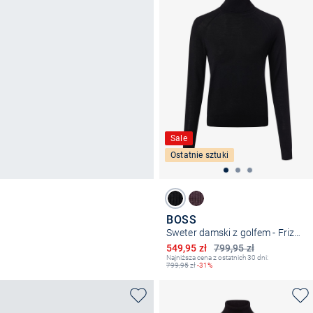
Sale
Ostatnie sztuki
BOSS
Sweter damski z golfem - Frizani
Obniżona cena
549,95 zł
799,95 zł
Najniższa cena z ostatnich 30 dni:
799,95
zł
-31%