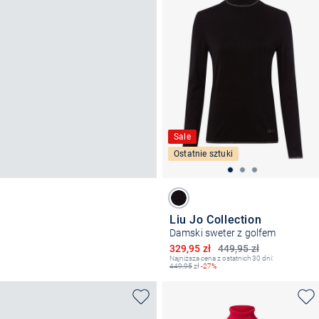
Sale
Ostatnie sztuki
Liu Jo Collection
Damski sweter z golfem
Obniżona cena
329,95 zł
449,95 zł
Najniższa cena z ostatnich 30 dni:
449,95
zł
-27%