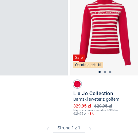
Sale
Ostatnie sztuki
Liu Jo Collection
Damski sweter z golfem
Obniżona cena
329,95 zł
629,95 zł
Najniższa cena z ostatnich 30 dni:
629,95
zł
-48%
Bezpłatna dostawa z Friends
CLUB